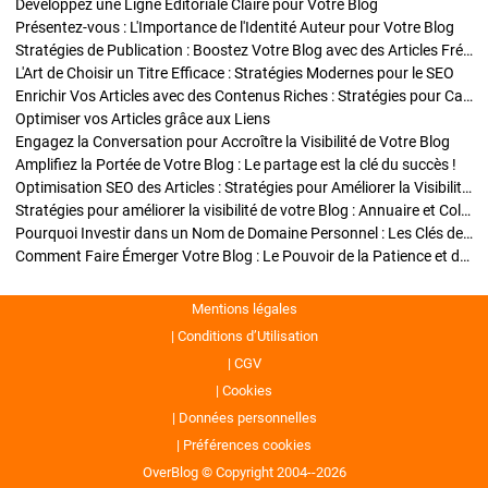
Développez une Ligne Éditoriale Claire pour Votre Blog
Présentez-vous : L'Importance de l'Identité Auteur pour Votre Blog
Stratégies de Publication : Boostez Votre Blog avec des Articles Fréquents et Exclusifs
L'Art de Choisir un Titre Efficace : Stratégies Modernes pour le SEO
Enrichir Vos Articles avec des Contenus Riches : Stratégies pour Captiver et Optimiser
Optimiser vos Articles grâce aux Liens
Engagez la Conversation pour Accroître la Visibilité de Votre Blog
Amplifiez la Portée de Votre Blog : Le partage est la clé du succès !
Optimisation SEO des Articles : Stratégies pour Améliorer la Visibilité de Votre Blog
Stratégies pour améliorer la visibilité de votre Blog : Annuaire et Collaborations
Pourquoi Investir dans un Nom de Domaine Personnel : Les Clés de la Réussite de Votre Blog
Comment Faire Émerger Votre Blog : Le Pouvoir de la Patience et de la Persévérance
Mentions légales
Conditions d’Utilisation
CGV
Cookies
Données personnelles
Préférences cookies
OverBlog © Copyright 2004--2026