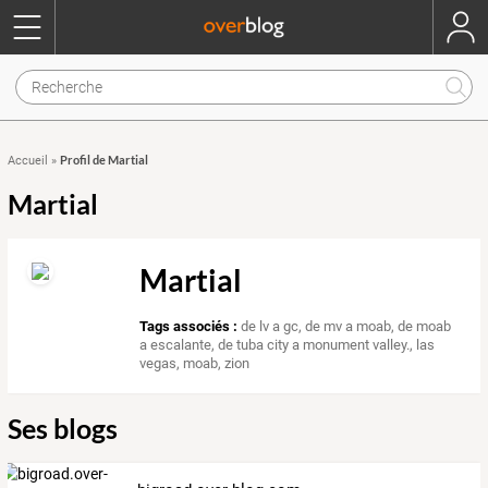
Profil de Martial
Accueil
»
Martial
Martial
Tags associés :
de lv a gc
,
de mv a moab
,
de moab
a escalante
,
de tuba city a monument valley.
,
las
vegas
,
moab
,
zion
Ses blogs