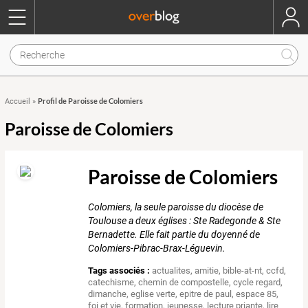
Profil de Paroisse de Colomiers
Accueil
»
Paroisse de Colomiers
Paroisse de Colomiers
Colomiers, la seule paroisse du diocèse de
Toulouse a deux églises : Ste Radegonde & Ste
Bernadette. Elle fait partie du doyenné de
Colomiers-Pibrac-Brax-Léguevin.
Tags associés :
actualites
,
amitie
,
bible-at-nt
,
ccfd
,
catechisme
,
chemin de compostelle
,
cycle regard
,
dimanche
,
eglise verte
,
epitre de paul
,
espace 85
,
foi et vie
,
formation
,
jeunesse
,
lecture priante
,
lire