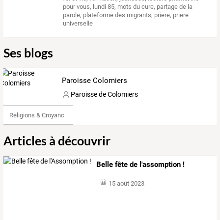
pour vous
,
lundi 85
,
mots du cure
,
partage de la
parole
,
plateforme des migrants
,
priere
,
priere
universelle
Ses blogs
Paroisse Colomiers
Paroisse de Colomiers
Religions & Croyances
Articles à découvrir
Belle fête de l'assomption !
15 août 2023