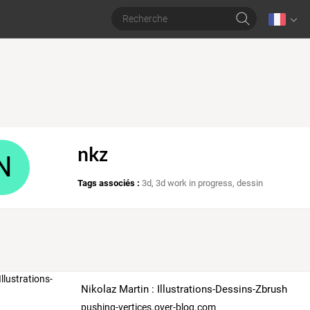
nkz
N
Tags associés :
3d
,
3d work in progress
,
dessin
Nikolaz Martin : Illustrations-Dessins-Zbrush
pushing-vertices.over-blog.com