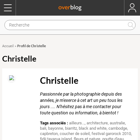
Profil de Christelle
Accueil
»
Christelle
Christelle
Passionnée par la photographie depuis des
années, je m'exerce à cet art un peu tous les
jours .... N'hésitez pas à me contacter pour
toute question ou information, à bientot !
Tags associés :
ailleurs...
,
architecture
,
australie
,
bali
,
bayonne
,
biarritz
,
black and white
,
cambodge
,
capbreton
,
coucher de soleil
,
festival garorock 2010
,
fidji tavarua island
,
fleurs et nature
,
goutte d'eau
,