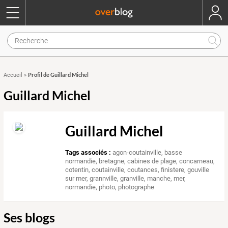
Profil de Guillard Michel
Accueil
»
Guillard Michel
Guillard Michel
Tags associés :
agon-coutainville
,
basse
normandie
,
bretagne
,
cabines de plage
,
concarneau
,
cotentin
,
coutainville
,
coutances
,
finistere
,
gouville
sur mer
,
grannville
,
granville
,
manche
,
mer
,
normandie
,
photo
,
photographe
Ses blogs