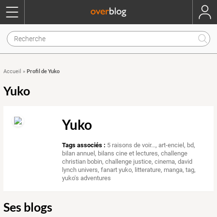
Profil de Yuko
Accueil
»
Yuko
Yuko
Tags associés :
5 raisons de voir...
,
art-enciel
,
bd
,
bilan annuel
,
bilans cine et lectures
,
challenge
christian bobin
,
challenge justice
,
cinema
,
david
lynch univers
,
fanart yuko
,
litterature
,
manga
,
tag
,
yuko's adventures
Ses blogs