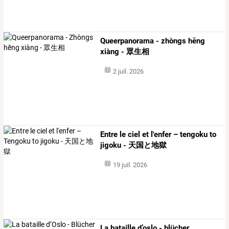
Queerpanorama - zhòngs hēng
xiàng - 眾生相
2 juil. 2026
Entre le ciel et l'enfer – tengoku to
jigoku - 天国と地獄
19 juil. 2026
La bataille d’oslo - blücher