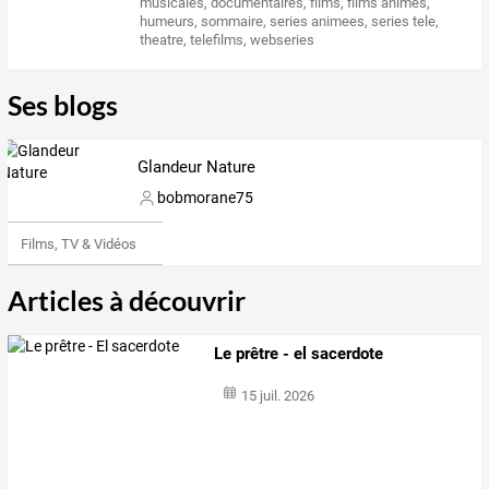
musicales
,
documentaires
,
films
,
films animes
,
humeurs
,
sommaire
,
series animees
,
series tele
,
theatre
,
telefilms
,
webseries
Ses blogs
Glandeur Nature
bobmorane75
Films, TV & Vidéos
Articles à découvrir
Le prêtre - el sacerdote
15 juil. 2026