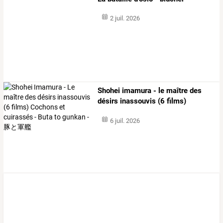
2 juil. 2026
Shohei
imamura
-
le
maître
des
désirs
inassouvis
(6
films)
cochons
…
6 juil. 2026