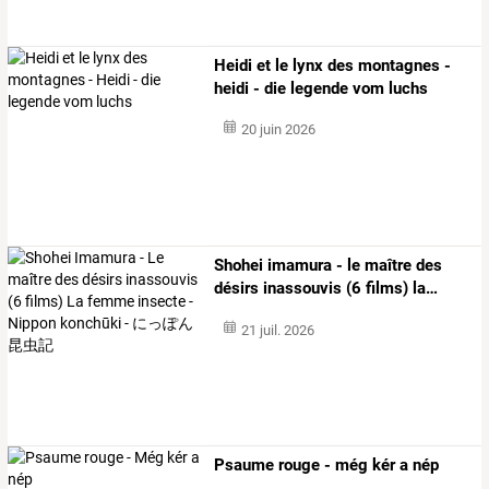
Heidi et le lynx des montagnes -
heidi - die legende vom luchs
20 juin 2026
Shohei
imamura
-
le
maître
des
désirs
inassouvis
(6
films)
la
…
21 juil. 2026
Psaume rouge - még kér a nép