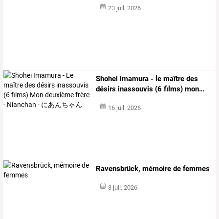
23 juil. 2026
Shohei
imamura
-
le
maître
des
désirs
inassouvis
(6
films)
mon
…
16 juil. 2026
Ravensbrück, mémoire de femmes
3 juil. 2026