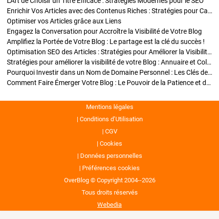
L'Art de Choisir un Titre Efficace : Stratégies Modernes pour le SEO
Enrichir Vos Articles avec des Contenus Riches : Stratégies pour Captiver et Optimiser
Optimiser vos Articles grâce aux Liens
Engagez la Conversation pour Accroître la Visibilité de Votre Blog
Amplifiez la Portée de Votre Blog : Le partage est la clé du succès !
Optimisation SEO des Articles : Stratégies pour Améliorer la Visibilité de Votre Blog
Stratégies pour améliorer la visibilité de votre Blog : Annuaire et Collaborations
Pourquoi Investir dans un Nom de Domaine Personnel : Les Clés de la Réussite de Votre Blog
Comment Faire Émerger Votre Blog : Le Pouvoir de la Patience et de la Persévérance
Mentions légales
Conditions d’Utilisation
CGV
Cookies
Données personnelles
Préférences cookies
OverBlog © Copyright 2004--2026
Tous droits réservés
Webedia