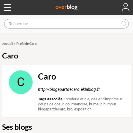
Profil de Caro
Accueil
»
Caro
Caro
C
http://blogapartdecaro.eklablog.fr
Tags associés :
broderie et cie
,
casier d'imprimeur
,
coups de coeur
,
gourmandise
,
humeur
,
humour
,
blogapartdecaro
,
bro
,
exposition
Ses blogs