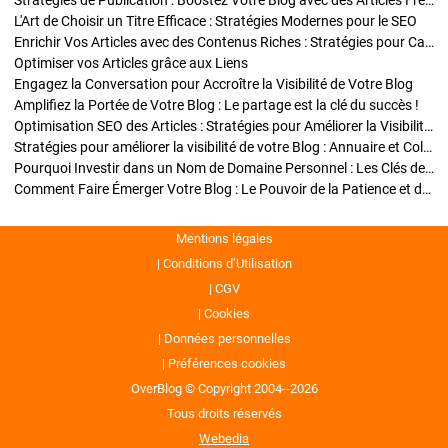
Stratégies de Publication : Boostez Votre Blog avec des Articles Fréquents et Exclusifs
L'Art de Choisir un Titre Efficace : Stratégies Modernes pour le SEO
Enrichir Vos Articles avec des Contenus Riches : Stratégies pour Captiver et Optimiser
Optimiser vos Articles grâce aux Liens
Engagez la Conversation pour Accroître la Visibilité de Votre Blog
Amplifiez la Portée de Votre Blog : Le partage est la clé du succès !
Optimisation SEO des Articles : Stratégies pour Améliorer la Visibilité de Votre Blog
Stratégies pour améliorer la visibilité de votre Blog : Annuaire et Collaborations
Pourquoi Investir dans un Nom de Domaine Personnel : Les Clés de la Réussite de Votre Blog
Comment Faire Émerger Votre Blog : Le Pouvoir de la Patience et de la Persévérance
Mentions légales
Conditions d’Utilisation
CGV
Cookies
Données personnelles
Préférences cookies
OverBlog © Copyright 2004--2026
Tous droits réservés
Webedia