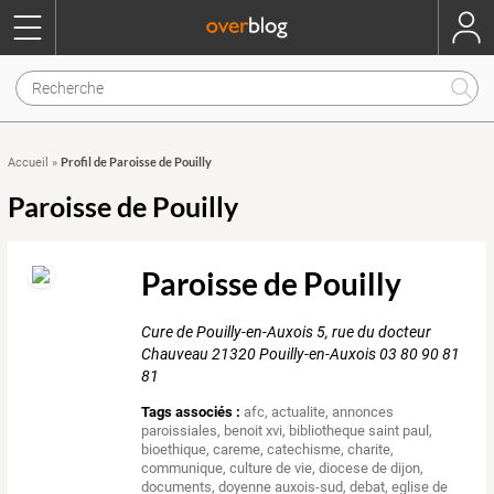
Profil de Paroisse de Pouilly
Accueil
»
Paroisse de Pouilly
Paroisse de Pouilly
Cure de Pouilly-en-Auxois 5, rue du docteur
Chauveau 21320 Pouilly-en-Auxois 03 80 90 81
81
Tags associés :
afc
,
actualite
,
annonces
paroissiales
,
benoit xvi
,
bibliotheque saint paul
,
bioethique
,
careme
,
catechisme
,
charite
,
communique
,
culture de vie
,
diocese de dijon
,
documents
,
doyenne auxois-sud
,
debat
,
eglise de