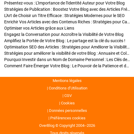
Présentez-vous : L'Importance de l'Identité Auteur pour Votre Blog
Stratégies de Publication : Boostez Votre Blog avec des Articles Fréquents et Exclusifs
L'Art de Choisir un Titre Efficace : Stratégies Modernes pour le SEO
Enrichir Vos Articles avec des Contenus Riches : Stratégies pour Captiver et Optimiser
Optimiser vos Articles grâce aux Liens
Engagez la Conversation pour Accroître la Visibilité de Votre Blog
Amplifiez la Portée de Votre Blog : Le partage est la clé du succès !
Optimisation SEO des Articles : Stratégies pour Améliorer la Visibilité de Votre Blog
Stratégies pour améliorer la visibilité de votre Blog : Annuaire et Collaborations
Pourquoi Investir dans un Nom de Domaine Personnel : Les Clés de la Réussite de Votre Blog
Comment Faire Émerger Votre Blog : Le Pouvoir de la Patience et de la Persévérance
Mentions légales
Conditions d’Utilisation
CGV
Cookies
Données personnelles
Préférences cookies
OverBlog © Copyright 2004--2026
Tous droits réservés