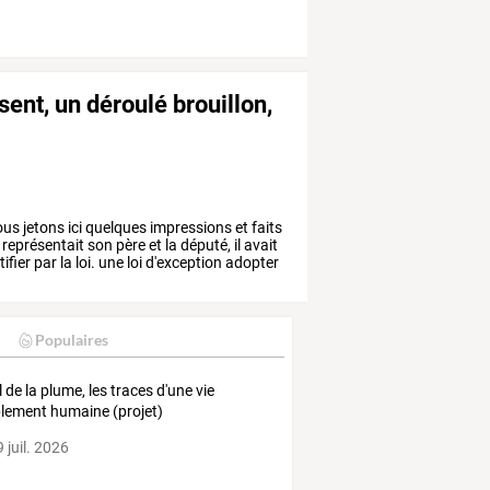
ent, un déroulé brouillon,
ous
jetons
ici
quelques
impressions
et
faits
représentait
son
père
et
la
député,
il
avait
tifier
par
la
loi.
une
loi
d'exception
adopter
Populaires
l de la plume, les traces d'une vie
lement humaine (projet)
 juil. 2026