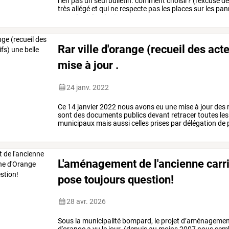
rien
pas
un
seul
bulletin.
comment
choisir?
(l'excuse
d
très
allégé
et
qui
ne
respecte
pas
les
places
sur
les
pan
sans
équité,
ni
logique,
…
Rar ville d'orange (recueil des act
mise à jour .
24 janv. 2022
Ce
14
janvier
2022
nous
avons
eu
une
mise
à
jour
des
r
sont
des
documents
publics
devant
retracer
toutes
les
municipaux
mais
aussi
celles
prises
par
délégation
de
arrêtés
du
maire.
ainsi
…
L'aménagement de l'ancienne carriè
pose toujours question!
28 avr. 2026
Sous
la
municipalité
bompard,
le
projet
d’aménagemen