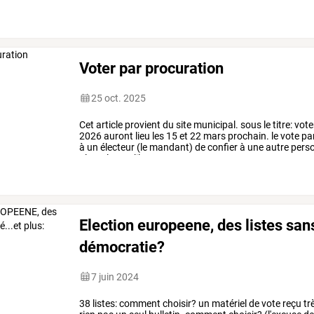
même
si
une
réunion
…
Voter par procuration
25 oct. 2025
Cet
article
provient
du
site
municipal.
sous
le
titre:
vote
2026
auront
lieu
les
15
et
22
mars
prochain.
le
vote
pa
à
un
électeur
(le
mandant)
de
confier
à
une
autre
pers
place,
lorsqu’il
ne
…
Election europeene, des listes sans 
démocratie?
7 juin 2024
38
listes:
comment
choisir?
un
matériel
de
vote
reçu
tr