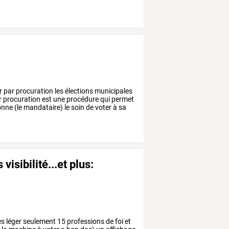
r
par
procuration
les
élections
municipales
r
procuration
est
une
procédure
qui
permet
onne
(le
mandataire)
le
soin
de
voter
à
sa
visibilité...et plus:
ès
léger
seulement
15
professions
de
foi
et