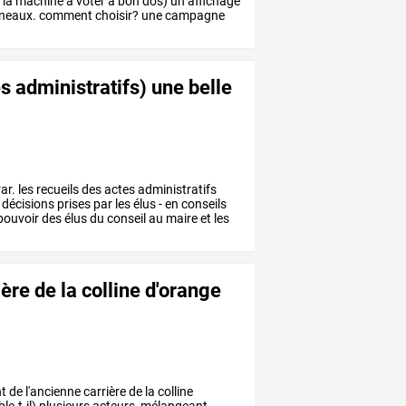
e
la
machine
à
voter
a
bon
dos)
un
affichage
neaux.
comment
choisir?
une
campagne
es administratifs) une belle
ar.
les
recueils
des
actes
administratifs
décisions
prises
par
les
élus
-
en
conseils
pouvoir
des
élus
du
conseil
au
maire
et
les
re de la colline d'orange
t
de
l'ancienne
carrière
de
la
colline