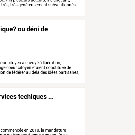
e-t-il)
plusieurs
acteurs,
mélangeant,
f
trés,
trés
généreusement
subventionnés,
tique? ou déni de
œur
citoyen
a
envoyé
à
libération,
nge
coeur
citoyen
étaient
constituée
de
ion
de
fédérer
au
delà
des
idées
partisanes,
vices techiques ...
commencée
en
2018,
la
mandature