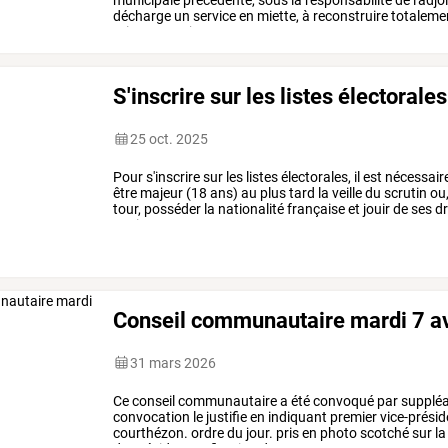
municipale
précédente,
sous
la
responsabilité
de
l'adjo
décharge
un
service
en
miette,
à
reconstruire
totaleme
grippe-sous
jacques
…
S'inscrire sur les listes électorales
25 oct. 2025
Pour
s'inscrire
sur
les
listes
électorales,
il
est
nécessair
être
majeur
(18
ans)
au
plus
tard
la
veille
du
scrutin
ou
tour,
posséder
la
nationalité
française
et
jouir
de
ses
dr
avoir
une
…
Conseil communautaire mardi 7 av
31 mars 2026
Ce
conseil
communautaire
a
été
convoqué
par
supplé
convocation
le
justifie
en
indiquant
premier
vice-présid
courthézon.
ordre
du
jour.
pris
en
photo
scotché
sur
la