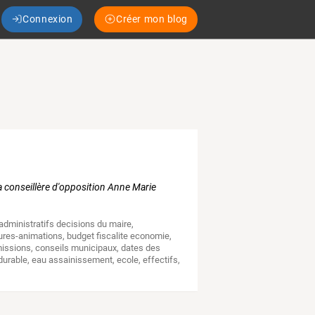
Connexion
Créer mon blog
la conseillère d'opposition Anne Marie
administratifs decisions du maire
,
tures-animations
,
budget fiscalite economie
,
issions
,
conseils municipaux
,
dates des
durable
,
eau assainissement
,
ecole
,
effectifs
,