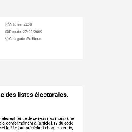
Articles :
2208
Depuis :
27/02/2009
Categorie :
Politique
 des listes électorales.
rales
est
tenue
de
se
réunir
au
moins
une
ale,
conformément
à
l'article
l.19
du
code
e
et
le
21e
jour
précédant
chaque
scrutin,