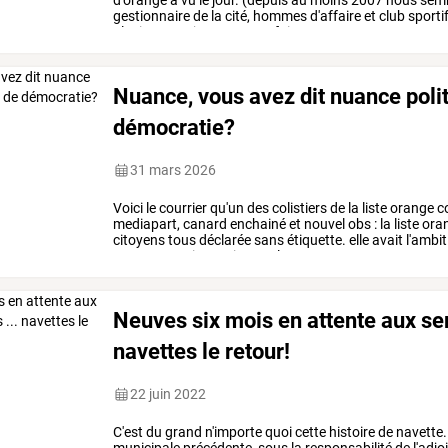
d'orange
a
vu
le
jour.
(depuis
au
moins
2007
nous
sembl
gestionnaire
de
la
cité,
hommes
d'affaire
et
club
sporti
plusieurs
projets,
avec
parfois
…
Nuance, vous avez dit nuance poli
démocratie?
31 mars 2026
Voici
le
courrier
qu'un
des
colistiers
de
la
liste
orange
c
mediapart,
canard
enchainé
et
nouvel
obs
:
la
liste
ora
citoyens
tous
déclarée
sans
étiquette.
elle
avait
l'ambit
tous
ceux
qui
croyaient
en
la
…
Neuves six mois en attente aux ser
navettes le retour!
22 juin 2022
C'est
du
grand
n'importe
quoi
cette
histoire
de
navette.