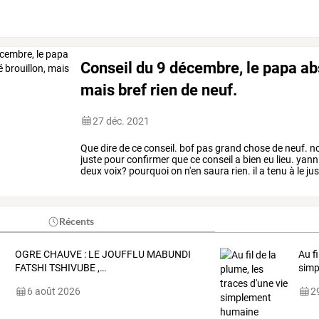
du
président
2/
fixation
du
…
Conseil du 9 décembre, le papa abs
mais bref rien de neuf.
27 déc. 2021
Que
dire
de
ce
conseil.
bof
pas
grand
chose
de
neuf.
n
juste
pour
confirmer
que
ce
conseil
a
bien
eu
lieu.
yann
deux
voix?
pourquoi
on
n'en
saura
rien.
il
a
tenu
à
le
jus
en
urgence
au
…
Récents
OGRE
CHAUVE
:
LE
JOUFFLU
MABUNDI
Au fi
FATSHI
TSHIVUBE
,
…
simp
6 août 2026
29