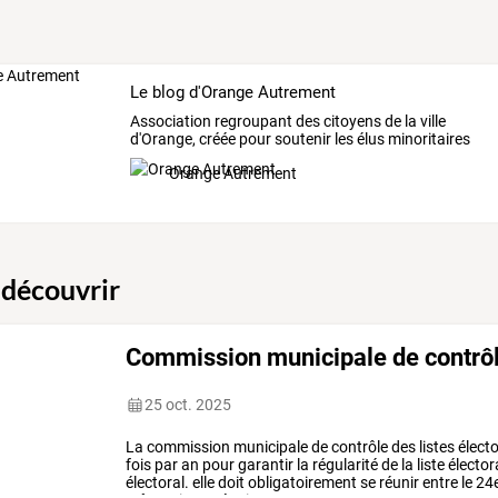
Le blog d'Orange Autrement
Association
regroupant
des
citoyens
de
la
ville
d'Orange,
créée
pour
soutenir
les
élus
minoritaires
et
…
Orange Autrement
 découvrir
Commission municipale de contrôle
25 oct. 2025
La
commission
municipale
de
contrôle
des
listes
électo
fois
par
an
pour
garantir
la
régularité
de
la
liste
élector
électoral.
elle
doit
obligatoirement
se
réunir
entre
le
24