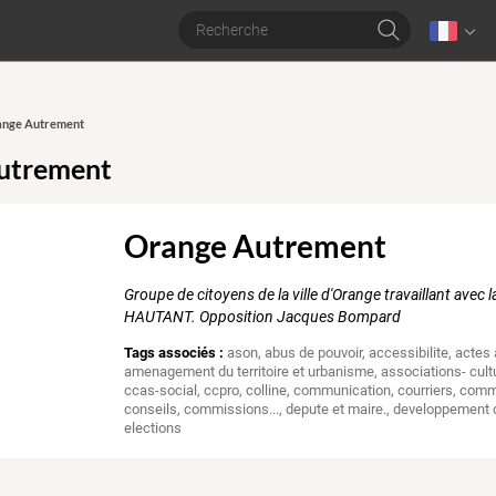
range Autrement
utrement
Orange Autrement
Groupe de citoyens de la ville d'Orange travaillant avec 
HAUTANT. Opposition Jacques Bompard
Tags associés :
ason
,
abus de pouvoir
,
accessibilite
,
actes 
amenagement du territoire et urbanisme
,
associations- cul
ccas-social
,
ccpro
,
colline
,
communication
,
courriers
,
comm
conseils, commissions...
,
depute et maire.
,
developpement 
elections