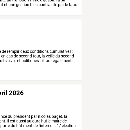
inte
au
transport
mme
c
gaspa.
(a
sa
nt
et
une
gestion
bien
contrainte
par
le
faux
e
de
remplir
deux
conditions
cumulatives
:
,
en
cas
de
second
tour,
la
veille
du
second
oits
civils
et
politiques
.
il
faut
également
ril 2026
ance
du
président
par
nicolas
paget.
la
ent.
il
est
aussi
aujourd'hui
le
maire
de
porte
du
bâtiment
de
l'interco...
1/
élection