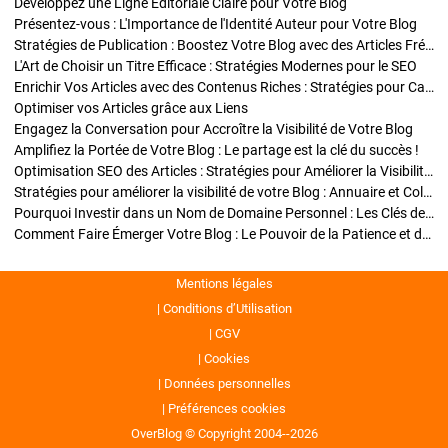
Développez une Ligne Éditoriale Claire pour Votre Blog
Présentez-vous : L'Importance de l'Identité Auteur pour Votre Blog
Stratégies de Publication : Boostez Votre Blog avec des Articles Fréquents et Exclusifs
L'Art de Choisir un Titre Efficace : Stratégies Modernes pour le SEO
Enrichir Vos Articles avec des Contenus Riches : Stratégies pour Captiver et Optimiser
Optimiser vos Articles grâce aux Liens
Engagez la Conversation pour Accroître la Visibilité de Votre Blog
Amplifiez la Portée de Votre Blog : Le partage est la clé du succès !
Optimisation SEO des Articles : Stratégies pour Améliorer la Visibilité de Votre Blog
Stratégies pour améliorer la visibilité de votre Blog : Annuaire et Collaborations
Pourquoi Investir dans un Nom de Domaine Personnel : Les Clés de la Réussite de Votre Blog
Comment Faire Émerger Votre Blog : Le Pouvoir de la Patience et de la Persévérance
Mentions légales
Conditions d’Utilisation
CGV
Cookies
Données personnelles
Préférences cookies
OverBlog © Copyright 2004--2026