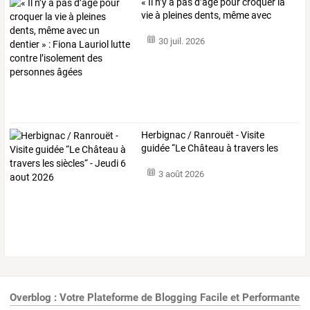
«
Il
n’y
a
pas
d’âge
pour
croquer
la
vie
à
pleines
dents,
même
avec
un
…
30 juil. 2026
Herbignac
/
Ranrouët
-
Visite
guidée
“Le
Château
à
travers
les
siècles“
-
…
3 août 2026
Overblog : Votre Plateforme de Blogging Facile et Performante