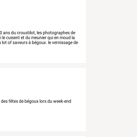
0
ans
du
croustilot,
les
photographes
de
i
le
cuisent
et
du
meunier
qui
en
moud
la
u
lot
of
saveurs
à
bégoux.
le
vernissage
de
e des fêtes de bégoux lors du week-end