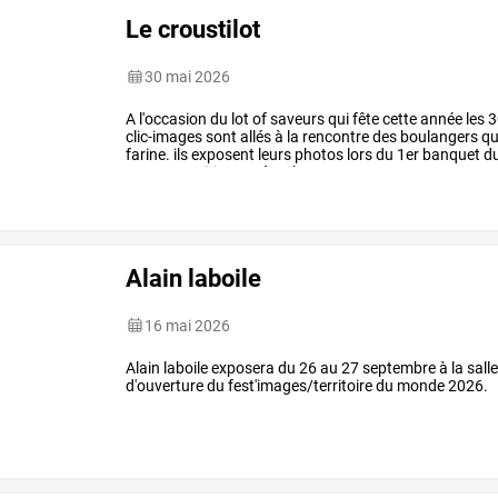
Le croustilot
30 mai 2026
A
l'occasion
du
lot
of
saveurs
qui
fête
cette
année
les
3
clic-images
sont
allés
à
la
rencontre
des
boulangers
qu
farine.
ils
exposent
leurs
photos
lors
du
1er
banquet
d
cette
exposition
est
à
11h,
…
Alain laboile
16 mai 2026
Alain laboile exposera du 26 au 27 septembre à la sall
d'ouverture du fest'images/territoire du monde 2026.