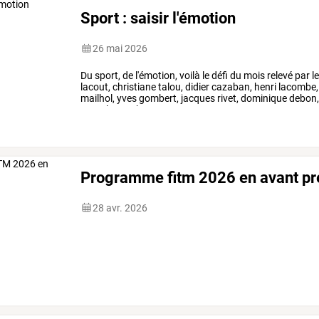
Sport : saisir l'émotion
26 mai 2026
Du
sport,
de
l'émotion,
voilà
le
défi
du
mois
relevé
par
l
lacout,
christiane
talou,
didier
cazaban,
henri
lacombe,
mailhol,
yves
gombert,
jacques
rivet,
dominique
debon
roger
lacout
bruno
…
Programme fitm 2026 en avant p
28 avr. 2026