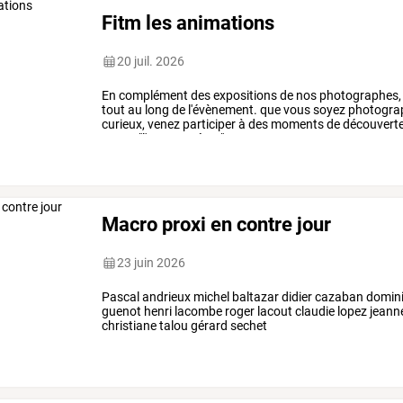
Fitm les animations
20 juil. 2026
En
complément
des
expositions
de
nos
photographes,
tout
au
long
de
l'évènement.
que
vous
soyez
photogra
curieux,
venez
participer
à
des
moments
de
découvert
2026
,
"l'eau
un
trésor"
26
et
27
…
Macro proxi en contre jour
23 juin 2026
Pascal andrieux michel baltazar didier cazaban domini
guenot henri lacombe roger lacout claudie lopez jeanne
christiane talou gérard sechet