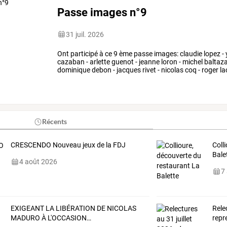
Passe images n°9
31 juil. 2026
Ont
participé
à
ce
9
ème
passe
images:
claudie
lopez
-
cazaban
-
arlette
guenot
-
jeanne
loron
-
michel
baltaz
dominique
debon
-
jacques
rivet
-
nicolas
coq
-
roger
la
liliane
viguie
-
bruno
liscia
…
Récents
CRESCENDO Nouveau jeux de la FDJ
Coll
Bale
4 août 2026
7
EXIGEANT
LA
LIBÉRATION
DE
NICOLAS
Rele
MADURO
À
L'OCCASION
…
repr