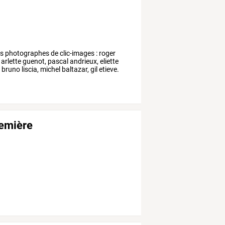
es
photographes
de
clic-images
:
roger
arlette
guenot,
pascal
andrieux,
eliette
,
bruno
liscia,
michel
baltazar,
gil
etieve.
remière