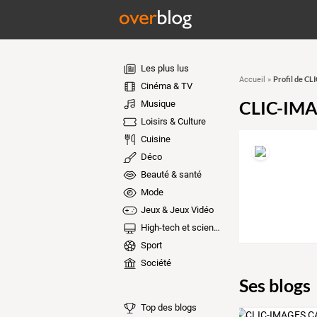
Les plus lus
Profil de C
Accueil
»
Cinéma & TV
CLIC-IM
Musique
Loisirs & Culture
Cuisine
Déco
Beauté & santé
Mode
Jeux & Jeux Vidéo
High-tech et sciences
Sport
Société
Ses blogs
Top des blogs