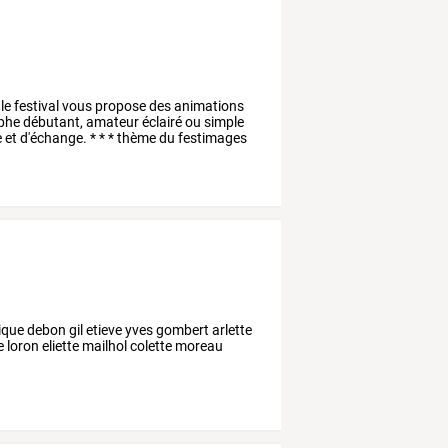
le
festival
vous
propose
des
animations
phe
débutant,
amateur
éclairé
ou
simple
e
et
d'échange.
*
*
*
thème
du
festimages
que debon gil etieve yves gombert arlette
 loron eliette mailhol colette moreau