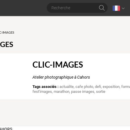
LIC-IMAGES
AGES
CLIC-IMAGES
Atelier photographique à Cahors
Tags associés :
actualite
,
cafe photo
,
defi
,
exposition
,
form
fest'images
,
marathon
,
passe images
,
sortie