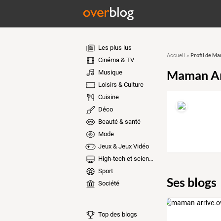
Les plus lus
Profil de M
Accueil
»
Cinéma & TV
Maman Ar
Musique
Loisirs & Culture
Cuisine
Déco
Beauté & santé
Mode
Jeux & Jeux Vidéo
High-tech et sciences
Sport
Ses blogs
Société
Top des blogs