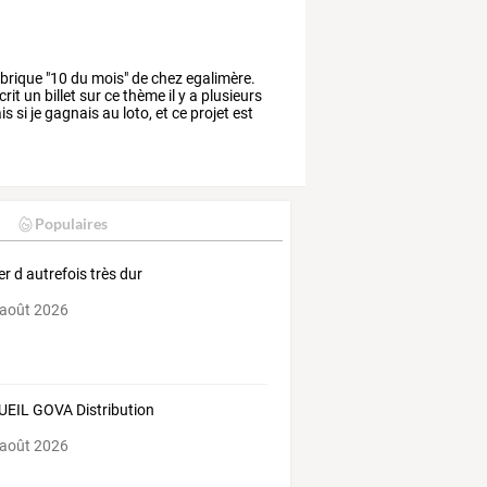
brique
"10
du
mois"
de
chez
egalimère.
crit
un
billet
sur
ce
thème
il
y
a
plusieurs
is
si
je
gagnais
au
loto,
et
ce
projet
est
Populaires
er d autrefois très dur
 août 2026
EIL GOVA Distribution
 août 2026