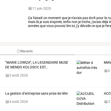
11 juin 2020
Ça
faisait
un
moment
que
je
n'avais
pas
écrit
pour
la
ru
mais
là
je
suis
inspirée,
enfin
non
je
triche,
j'avais
déjà
é
années
que
vous
pouvez
lire
ici,
j'y
dévoile
ce
que
je
fera
toujours
d'actualité
!
par
…
Récents
‘’MARIE
LOWIZA’’,
LA
LEGENDAIRE
MUSE
Méti
DE
WENDO
KOLOSOY,
EST
…
6
3 août 2026
La gestion d’entreprise sans prise de tête
ACCU
4 août 2026
3