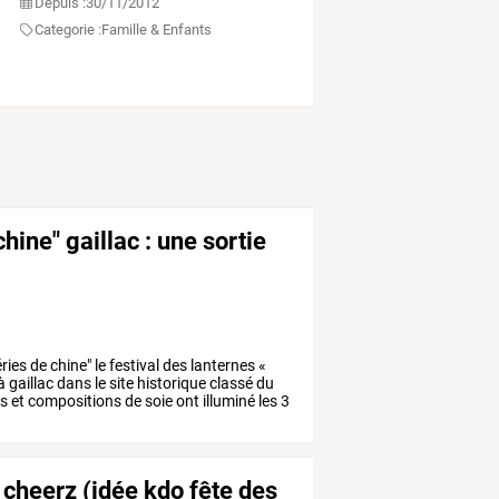
Depuis :
30/11/2012
Categorie :
Famille & Enfants
hine" gaillac : une sortie
éries
de
chine"
le
festival
des
lanternes
«
à
gaillac
dans
le
site
historique
classé
du
es
et
compositions
de
soie
ont
illuminé
les
3
 cheerz (idée kdo fête des