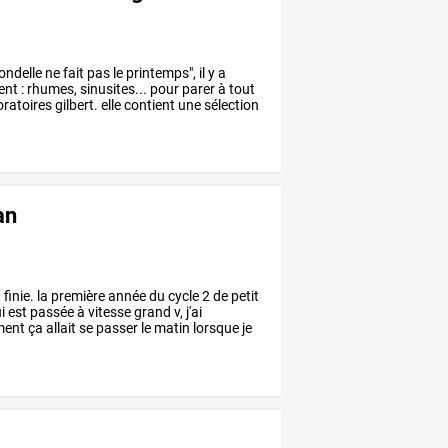
ondelle
ne
fait
pas
le
printemps",
il
y
a
ent
:
rhumes,
sinusites...
pour
parer
à
tout
oratoires
gilbert.
elle
contient
une
sélection
an
t
finie.
la
première
année
du
cycle
2
de
petit
i
est
passée
à
vitesse
grand
v,
j'ai
ent
ça
allait
se
passer
le
matin
lorsque
je