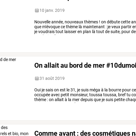
10 janv. 2019
Nouvelle
année,
nouveaux
thèmes
!
on
débute
cette
an
que
m'évoque
ce
thème
là
maintenant
:
je
veux
partir
e
je
voudrais
tout
laisser
en
plan
là
tout
de
suite,
pour
de
voudrais
aller
en
…
On allait au bord de mer #10dumo
31 août 2019
Oui
je
sais
on
est
le
31,
je
suis
méga
à
la
bourre
pour
c
occupée
avec
petit
monsieur,
toussa
toussa,
bref
tu
co
thème
:
on
allait
à
la
mer
depuis
que
je
suis
petite
chaq
parents
ou
que
ma
mère
en
…
Comme avant : des cosmétiques nat