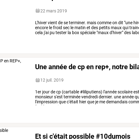
22 mars 2019
L'hiver
vient
de
se
terminer.
mais
comme
on
dit
"une
hir
encore
le
froid
sec
le
matin
et
des
petits
maux
qui
train
cela
j'ai
pu
tester
la
box
spéciale
"maux
d'hiver"
des
lab
de
produits
pour
…
Une année de cp en rep+, notre bil
12 juil. 2019
1er
jour
de
cp
(cartable
#liliputiens)
l'année
scolaire
es
monsieur
s'est
terminée
vendredi
dernier.
une
année
qu
l'impression
que
c'était
hier
que
je
me
demandais
comm
l'y
déposerai.
et
contre
…
Et si c'était possible #10dumois