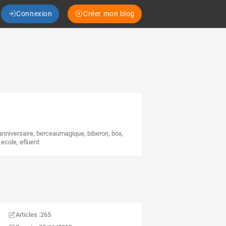
Connexion
Créer mon blog
anniversaire
,
berceaumagique
,
biberon
,
box
,
,
ecole
,
efluent
Articles :
265