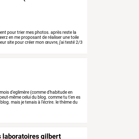
ent
pour
trier
mes
photos.
après
reste
la
eerz
en
me
proposant
de
réaliser
une
toile
leur
site
pour
créer
mon
œuvre,
j'ai
testé
2/3
mois
d'eglimère
(comme
d'habitude
en
peut-même
celui
du
blog.
comme
tu
t'en
es
blog.
mais
je
tenais
à
l'écrire.
le
thème
du
laboratoires gilbert