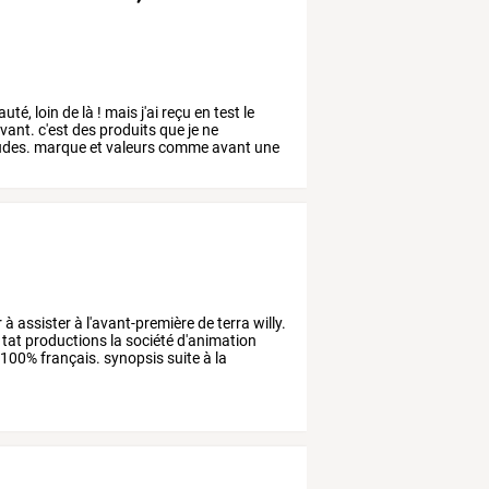
auté,
loin
de
là
!
mais
j'ai
reçu
en
test
le
vant.
c'est
des
produits
que
je
ne
udes.
marque
et
valeurs
comme
avant
une
r
à
assister
à
l'avant-première
de
terra
willy.
tat
productions
la
société
d'animation
100%
français.
synopsis
suite
à
la
s