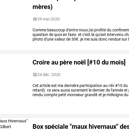
mères)
29 mai 2020
Comme
beaucoup
d'entre
nous
j'ai
profité
du
confinem
question
de
quoi
en
faire.
et
c'est
là
qu'est
intervenu
ch
photo
d'une
valeur
de
30€.
je
me
suis
donc
rendue
sur
photos,
je
me
…
Croire au père noël [#10 du mois]
24 déc. 2020
Cet
article
est
ma
dernière
participation
au
rdv
#10
du
retard).
ce
sera
aussi
surement
le
dernier
de
l'année
et
rendu
compte
petit
monsieur
grandit
et
je
m'éloigne
du
mois
de
décembre
pour
…
Box spéciale "maux hivernaux" des 