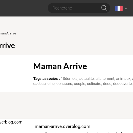
aman Arrive
rive
Maman Arrive
Tags associés :
10dumois
,
actualite
,
allaitement
,
animaux
,
cadeau
,
cine
,
concours
,
couple
,
culinaire
,
deco
,
decouverte
maman-arrive.overblog.com