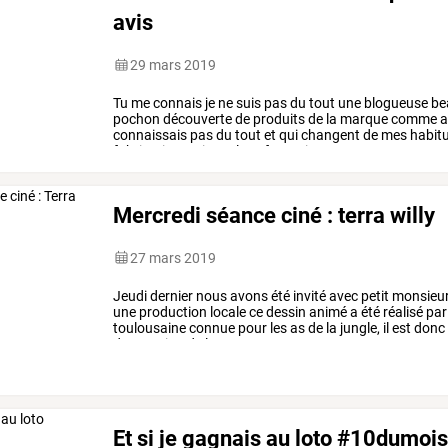
avis
29 mars 2019
Tu
me
connais
je
ne
suis
pas
du
tout
une
blogueuse
be
pochon
découverte
de
produits
de
la
marque
comme
a
connaissais
pas
du
tout
et
qui
changent
de
mes
habit
fabrication
artisanale
et
française
:
…
Mercredi séance ciné : terra willy
27 mars 2019
Jeudi
dernier
nous
avons
été
invité
avec
petit
monsieu
une
production
locale
ce
dessin
animé
a
été
réalisé
par
toulousaine
connue
pour
les
as
de
la
jungle,
il
est
donc
destruction
de
leur
…
Et si je gagnais au loto #10dumoi