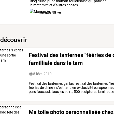
Blog d'une jeune maman toulousaine qui parle de
la maternité et d'autres choses
Maman Arrive
 découvrir
Festival des lanternes "fééries de c
familliale dans le tarn
5 févr. 2019
Festival
des
lanternes
gaillac
festival
des
lanternes
"fé
fééries
de
chine
»
s’est
tenu
en
exclusivité
européenne
parc
foucaud.
tous
les
soirs,
500
sculptures
lumineus
hectares
du
parc.
plus
de
…
Ma toile photo personnalisée chez