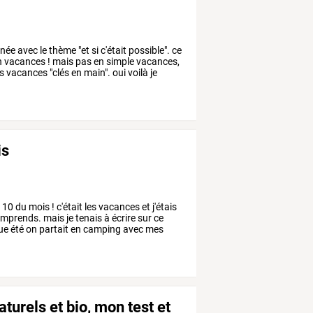
née
avec
le
thème
"et
si
c'était
possible".
ce
n
vacances
!
mais
pas
en
simple
vacances,
s
vacances
"clés
en
main".
oui
voilà
je
is
e
10
du
mois
!
c'était
les
vacances
et
j'étais
mprends.
mais
je
tenais
à
écrire
sur
ce
ue
été
on
partait
en
camping
avec
mes
urels et bio, mon test et