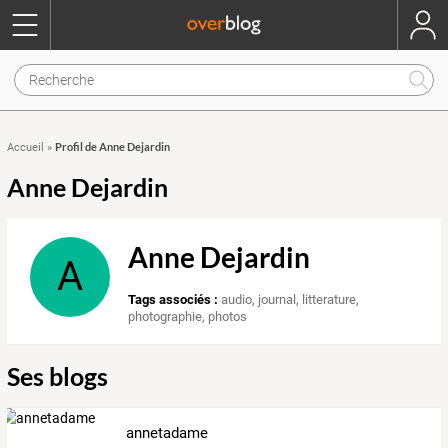
Profil de Anne Dejardin
Accueil
»
Anne Dejardin
Anne Dejardin
A
Tags associés :
audio
,
journal
,
litterature
,
photographie
,
photos
Ses blogs
annetadame