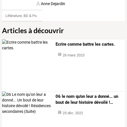
Anne Dejardin
Littérature, BD & Poésie
Articles à découvrir
Ecrire comme battre les cartes.
26 mars 2023
06
le
nom
qu'on
leur
a
donné...
un
bout
de
leur
histoire
dévoilé
!
…
25 déc. 2022