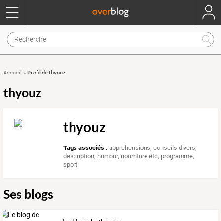
Profil de thyouz
Accueil
»
thyouz
thyouz
Tags associés :
apprehensions
,
conseils divers
,
description
,
humour
,
nourriture etc
,
programme
,
sport
Ses blogs