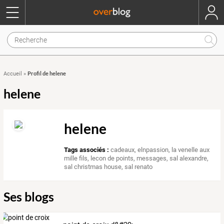
Profil de helene
Accueil
»
helene
helene
Tags associés :
cadeaux
,
elnpassion
,
la venelle aux
mille fils
,
lecon de points
,
messages
,
sal alexandre
,
sal christmas house
,
sal renato
Ses blogs