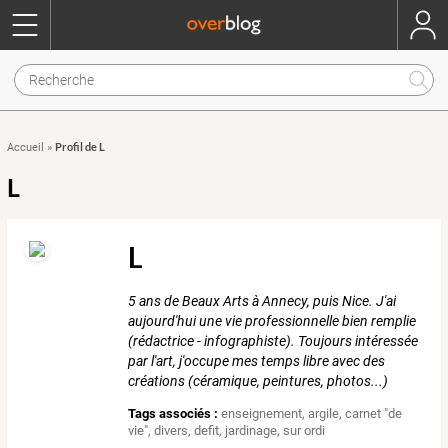
Profil de L
Accueil
»
L
L
5 ans de Beaux Arts à Annecy, puis Nice. J'ai
aujourd'hui une vie professionnelle bien remplie
(rédactrice - infographiste). Toujours intéressée
par l'art, j'occupe mes temps libre avec des
créations (céramique, peintures, photos...)
Tags associés :
enseignement
,
argile
,
carnet "de
vie"
,
divers
,
defit
,
jardinage
,
sur ordi