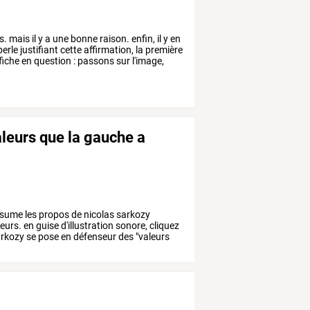
s.
mais
il
y
a
une
bonne
raison.
enfin,
il
y
en
perle
justifiant
cette
affirmation,
la
première
ffiche
en
question
:
passons
sur
l'image,
aleurs que la gauche a
ésume
les
propos
de
nicolas
sarkozy
eurs.
en
guise
d'illustration
sonore,
cliquez
rkozy
se
pose
en
défenseur
des
"valeurs