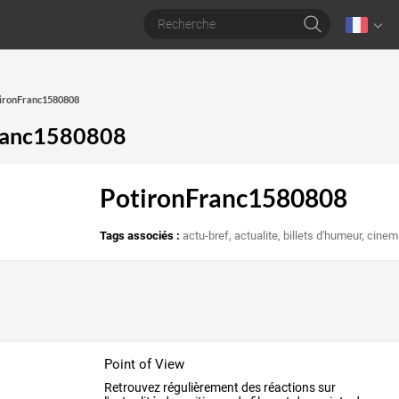
otironFranc1580808
ranc1580808
PotironFranc1580808
Tags associés :
actu-bref
,
actualite
,
billets d'humeur
,
cinema
Point of View
Retrouvez régulièrement des réactions sur