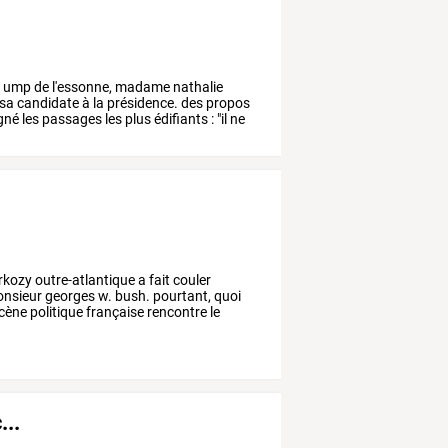
é
ump
de
l'essonne,
madame
nathalie
sa
candidate
à
la
présidence.
des
propos
gné
les
passages
les
plus
édifiants
:
"il
ne
rkozy
outre-atlantique
a
fait
couler
nsieur
georges
w.
bush.
pourtant,
quoi
cène
politique
française
rencontre
le
...