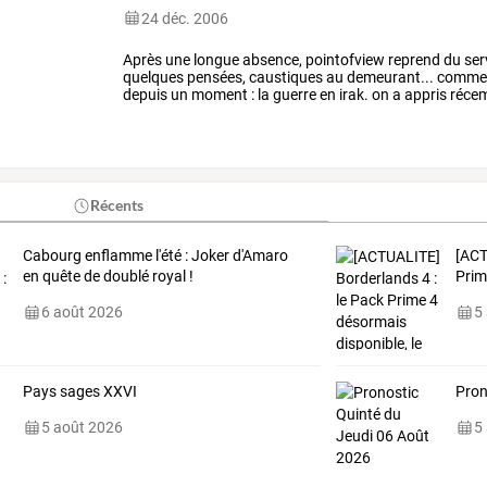
24 déc. 2006
Après
une
longue
absence,
pointofview
reprend
du
ser
quelques
pensées,
caustiques
au
demeurant...
comme
depuis
un
moment
:
la
guerre
en
irak.
on
a
appris
réce
défense
…
Récents
Cabourg enflamme l'été : Joker d'Amaro
[AC
en quête de doublé royal !
Pri
6 août 2026
5
Pays sages XXVI
Pron
5 août 2026
5