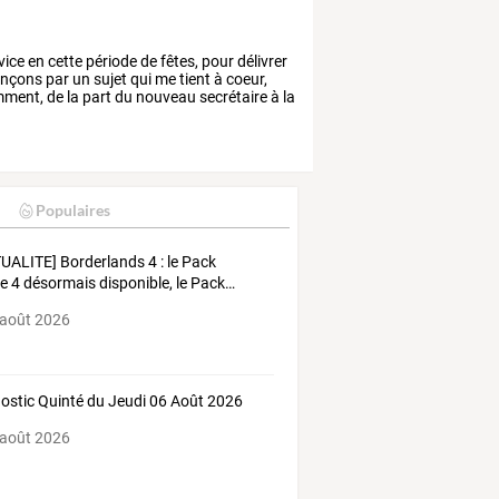
vice
en
cette
période
de
fêtes,
pour
délivrer
nçons
par
un
sujet
qui
me
tient
à
coeur,
mment,
de
la
part
du
nouveau
secrétaire
à
la
Populaires
TUALITE]
Borderlands
4
:
le
Pack
me
4
désormais
disponible,
le
Pack
…
 août 2026
ostic Quinté du Jeudi 06 Août 2026
 août 2026