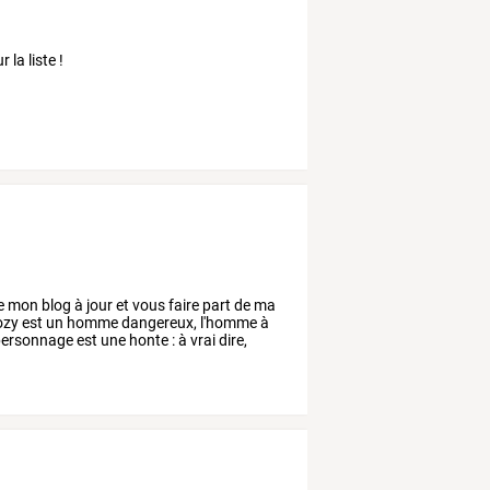
 la liste !
e
mon
blog
à
jour
et
vous
faire
part
de
ma
ozy
est
un
homme
dangereux,
l'homme
à
ersonnage
est
une
honte
:
à
vrai
dire,