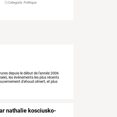
Categorie :
Politique
vures
depuis
le
début
de
l'année
2006
isée),
les
évènements
les
plus
récents
ouvernement
d'ehoud
olmert,
et
plus
ar nathalie kosciusko-