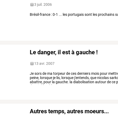
3 juil. 2006
Brésil-france : 0-1 ... les portugais sont les prochains sur
Le danger, il est à gauche !
13 avr. 2007
Je
sors
de
ma
torpeur
de
ces
derniers
mois
pour
mettr
peine,
lorsque
je
lis,
lorsque
j'entends,
que
nicolas
sark
abattre,
pour
la
gauche.
la
diabolisation
autour
de
ce
p
depuis
léon
blum,
aucun
…
Autres temps, autres moeurs...