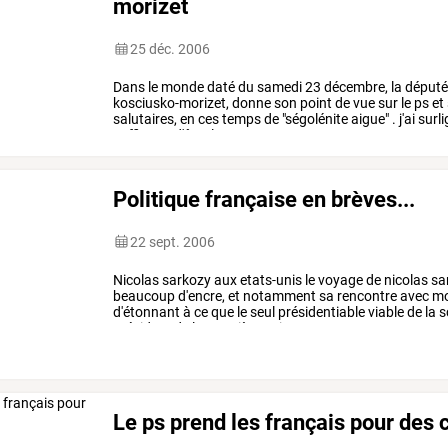
morizet
25 déc. 2006
Dans
le
monde
daté
du
samedi
23
décembre,
la
déput
kosciusko-morizet,
donne
son
point
de
vue
sur
le
ps
et
salutaires,
en
ces
temps
de
"ségolénite
aigue"
.
j'ai
surli
suffit
pas
d'être
le
…
Politique française en brèves...
22 sept. 2006
Nicolas
sarkozy
aux
etats-unis
le
voyage
de
nicolas
sa
beaucoup
d'encre,
et
notamment
sa
rencontre
avec
mo
d'étonnant
à
ce
que
le
seul
présidentiable
viable
de
la
s
président
de
la
première
puissance
…
Le ps prend les français pour des c