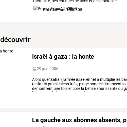
l'actualité, des critiques de films et des points de
vue, en général...
PotironFranc1580808
 découvrir
Israël à gaza : la honte
29 juin 2006
Alors
que
tsahal
(l'armée
israélienne)
a
multiplié
les
ba
(enfants
palestiniens
tués,
plage
bondée
d'innocents
v
démontrent
une
fois
encore
la
bétise
ahurissante
du
g
largement
de
la
politique
menée
…
La gauche aux abonnés absents, p