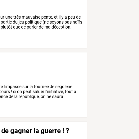
ur
une
très
mauvaise
pente,
et
il
y
a
peu
de
partie
du
jeu
politique
(ne
soyons
pas
naïfs
plutôt
que
de
parler
de
ma
déception,
re
l'impasse
sur
la
tournée
de
ségolène
cours
!
si
on
peut
saluer
l'initiative,
tout
à
ence
de
la
république,
on
ne
saura
 de gagner la guerre ! ?