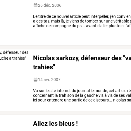
26 déc. 2006
Le
titre
de
ce
nouvel
article
peut
interpeller,
j'en
convien
a
des
tas,
mais
là,
je
viens
de
tomber
sur
une
véritable
affiche
de
campagne
du
ps...
avant
d'aller
plus
loin,
l'a
dont
le
…
Nicolas sarkozy, défenseur des "v
trahies"
14 avr. 2007
Vu
sur
le
site
internet
du
journal
le
monde,
cet
article
r
concernant
la
trahison
de
la
gauche
vis
à
vis
de
ses
val
ici
pour
entendre
une
partie
de
ce
discours...
nicolas
sa
que
la
gauche
a
trahies"
après
…
Allez les bleus !