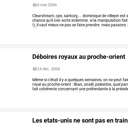
6 mai 2006
Clearstream,
cpe,
sarkozy,...
dominique
de
villepin
est
s
chance
qu'il
s'en
sorte
indemme.
si
la
manipulation
fait
!),
il
vaut
mieux
ne
pas
se
faire
prendre.
mais
passons
:
d'évoquer
ma
…
Déboires royaux au proche-orient
24 déc. 2006
Même
si
c'était
il
y
a
quelques
semaines,
on
ne
peut
fai
royal
au
proche-orient
:
liban,
israël,
palestine,
quel
par
fait
cohérente
concernant
une
prétendante
à
la
présid
cependant
que
se
désoler
de
la
…
Les etats-unis ne sont pas en train