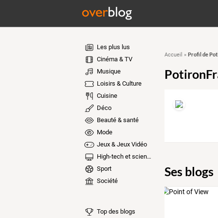
Les plus lus
Profil de P
Accueil
»
Cinéma & TV
PotironF
Musique
Loisirs & Culture
Cuisine
Déco
Beauté & santé
Mode
Jeux & Jeux Vidéo
High-tech et sciences
Ses blogs
Sport
Société
Top des blogs