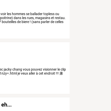
voir
les
hommes
se
ballader
topless
ou
poitrine)
dans
les
rues,
magasins
et
restau.
7
bouteilles
de
biere
!
(sans
parler
de
celles
avec jacky chang vous pouvez visionner le clip
zy=.html je veux aller à cet endroit !!! 康
 eh...