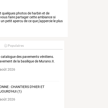
t
quelques
photos
de
harbin
et
de
vous
faire
partager
cette
ambiance
si
a
un
petit
apercu
de
ce
que
j'appercie
le
plus
Populaires
t
catalogue
des
pavements
vénitiens.
avement
de
la
basilique
de
Murano.II.
 août 2026
ONNE : CHANTIERS D'HIER ET
JOURD'HUI (1)
 août 2026