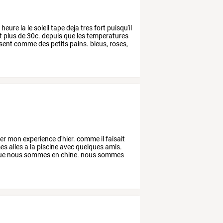
e
heure
la
le
soleil
tape
deja
tres
fort
puisqu'il
t
plus
de
30c.
depuis
que
les
temperatures
sent
comme
des
petits
pains.
bleus,
roses,
er
mon
experience
d'hier.
comme
il
faisait
es
alles
a
la
piscine
avec
quelques
amis.
ue
nous
sommes
en
chine.
nous
sommes