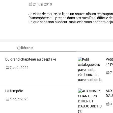
21 juin 2010
Je
viens
de
mettre
en
ligne
un
nouvel
album
regroupan
l'atmosphere
qui
y
regne
dans
ses
rues
l'ete.
difficile
de
unique
sans
son
ni
odeur.
mais
cela
vous
donnera
dej
ici
:
la
vie
des
rues.
ci-dessous
…
Récents
Du grand chapiteau au deepfake
Peti
Le
p
7 août 2026
La
…
7
La tempête
AUX
D'AU
4 août 2026
3