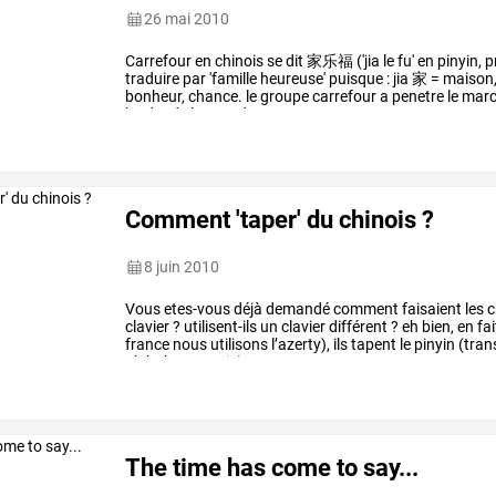
26 mai 2010
Carrefour
en
chinois
se
dit
家乐福
('jia
le
fu'
en
pinyin,
p
traduire
par
'famille
heureuse'
puisque
:
jia
家
=
maison
bonheur,
chance.
le
groupe
carrefour
a
penetre
le
marc
leader
de
la
grande
…
Comment 'taper' du chinois ?
8 juin 2010
Vous
etes-vous
déjà
demandé
comment
faisaient
les
c
clavier
?
utilisent-ils
un
clavier
différent
?
eh
bien,
en
fai
france
nous
utilisons
l’azerty),
ils
tapent
le
pinyin
(tran
alphabet
romain)
et
a
…
The time has come to say...