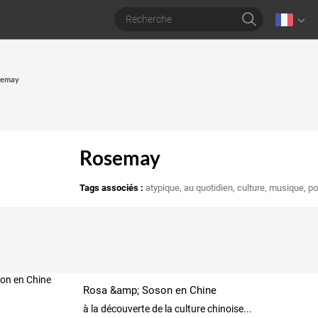
osemay
Rosemay
Tags associés :
atypique
,
au quotidien
,
culture
,
musique
,
po
Rosa &amp; Soson en Chine
à la découverte de la culture chinoise...