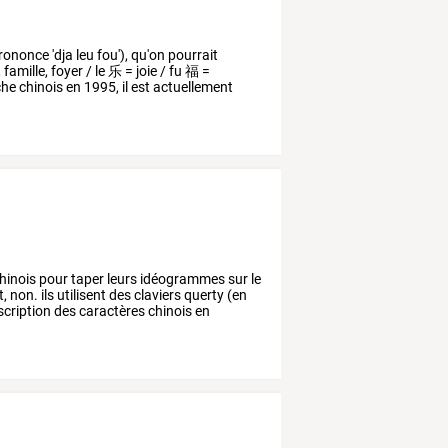
rononce
'dja
leu
fou'),
qu'on
pourrait
,
famille,
foyer
/
le
乐
=
joie
/
fu
福
=
he
chinois
en
1995,
il
est
actuellement
hinois
pour
taper
leurs
idéogrammes
sur
le
t,
non.
ils
utilisent
des
claviers
querty
(en
scription
des
caractères
chinois
en