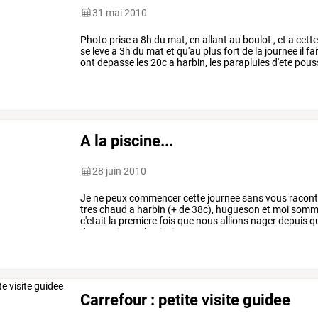
31 mai 2010
Photo
prise
a
8h
du
mat,
en
allant
au
boulot
,
et
a
cett
se
leve
a
3h
du
mat
et
qu'au
plus
fort
de
la
journee
il
fai
ont
depasse
les
20c
a
harbin,
les
parapluies
d'ete
pous
unis
ou
avec
…
A la piscine...
28 juin 2010
Je
ne
peux
commencer
cette
journee
sans
vous
racont
tres
chaud
a
harbin
(+
de
38c),
hugueson
et
moi
somm
c'etait
la
premiere
fois
que
nous
allions
nager
depuis
q
donc
arrives
a
la
piscine,
nous
…
Carrefour : petite visite guidee