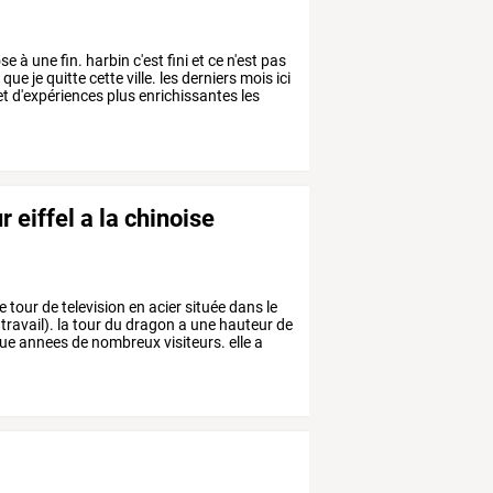
se
à
une
fin.
harbin
c'est
fini
et
ce
n'est
pas
d
que
je
quitte
cette
ville.
les
derniers
mois
ici
et
d'expériences
plus
enrichissantes
les
r eiffel a la chinoise
e
tour
de
television
en
acier
située
dans
le
travail).
la
tour
du
dragon
a
une
hauteur
de
ue
annees
de
nombreux
visiteurs.
elle
a