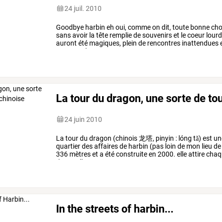
24 juil. 2010
Goodbye
harbin
eh
oui,
comme
on
dit,
toute
bonne
cho
sans
avoir
la
tête
remplie
de
souvenirs
et
le
coeur
lour
auront
été
magiques,
plein
de
rencontres
inattendues
unes
que
les
autres.
…
La tour du dragon, une sorte de tou
24 juin 2010
La
tour
du
dragon
(chinois
龙塔,
pinyin
:
lóng
tǎ)
est
un
quartier
des
affaires
de
harbin
(pas
loin
de
mon
lieu
de
336
mètres
et
a
été
construite
en
2000.
elle
attire
chaq
deux
salles
…
In the streets of harbin...