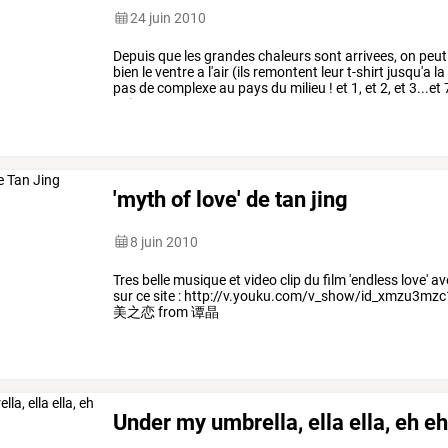
24 juin 2010
Depuis
que
les
grandes
chaleurs
sont
arrivees,
on
peut
bien
le
ventre
a
l'air
(ils
remontent
leur
t-shirt
jusqu'a
la
pas
de
complexe
au
pays
du
milieu
!
et
1,
et
2,
et
3...et
qui
sont
…
'myth of love' de tan jing
8 juin 2010
Tres belle musique et video clip du film 'endless love' 
sur ce site : http://v.youku.com/v_show/id_xmzu3mzc1n
美之恋 from 谭晶
Under my umbrella, ella ella, eh eh