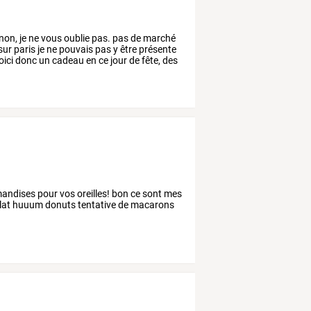
non,
je
ne
vous
oublie
pas.
pas
de
marché
sur
paris
je
ne
pouvais
pas
y
être
présente
oici
donc
un
cadeau
en
ce
jour
de
fête,
des
rmandises pour vos oreilles! bon ce sont mes
ocolat huuum donuts tentative de macarons