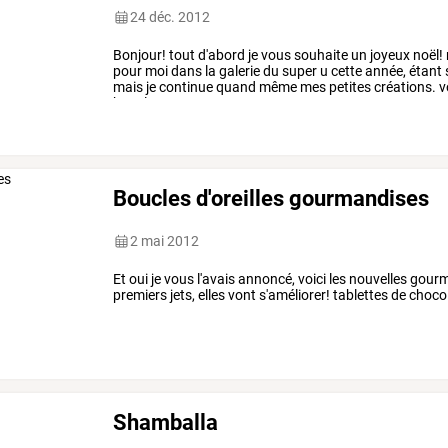
24 déc. 2012
Bonjour!
tout
d'abord
je
vous
souhaite
un
joyeux
noël!
pour
moi
dans
la
galerie
du
super
u
cette
année,
étant
mais
je
continue
quand
même
mes
petites
créations.
v
boucles
…
Boucles d'oreilles gourmandises
2 mai 2012
Et oui je vous l'avais annoncé, voici les nouvelles gou
premiers jets, elles vont s'améliorer! tablettes de ch
Shamballa