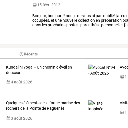
15 févr. 2012
Bonjour,
bonjour!!!
non
je
ne
vous
ai
pas
oublié!
j'ai
eu
q
occupées,
et
une
nouvelle
collection
en
préparation
po
dans
les
prochains
postes.
parenthèse
personnelle
:
j'a
juin,
je
resterais
présente
…
Récents
Kundalini Yoga – Un chemin d'éveil en
Avoc
douceur
1
4 août 2026
Quelques éléments de la faune marine des
Visi
rochers de la Pointe de Raguenès
1
(Crozon)
3 août 2026