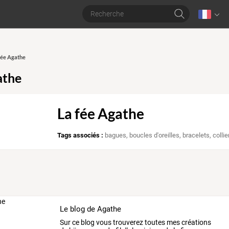
 fée Agathe
athe
La fée Agathe
Tags associés :
bagues
,
boucles d'oreilles
,
bracelets
,
collie
Le blog de Agathe
Sur ce blog vous trouverez toutes mes créations