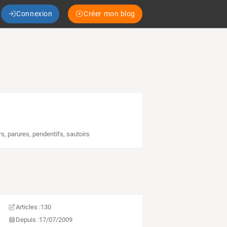
Connexion
Créer mon blog
rs
,
parures
,
pendentifs
,
sautoirs
Articles :
130
Depuis :
17/07/2009