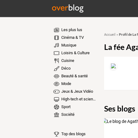
Les plus lus
Profil de La
Accueil
»
Cinéma & TV
La fée Ag
Musique
Loisirs & Culture
Cuisine
Déco
Beauté & santé
Mode
Jeux & Jeux Vidéo
High-tech et sciences
Ses blogs
Sport
Société
Top des blogs