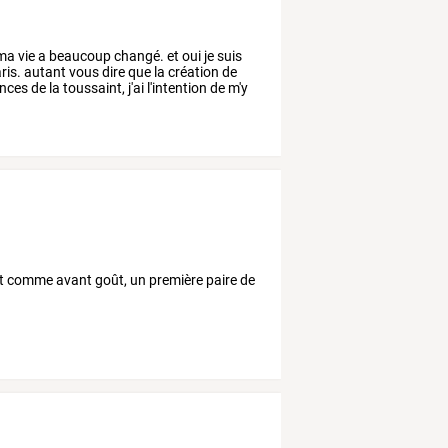
ma
vie
a
beaucoup
changé.
et
oui
je
suis
ris.
autant
vous
dire
que
la
création
de
nces
de
la
toussaint,
j'ai
l'intention
de
m'y
"
! et comme avant goût, un première paire de