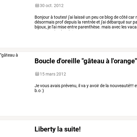
30 oct. 2012
Bonjour
à
toutes!
j'ai
laissé
un
peu
ce
blog
de
côté
car
désormais
prof
depuis
la
rentrée
et
j'ai
débarqué
sur
pa
bijoux,
je
l'ai
mise
entre
parenthèse.
mais
avec
les
vaca
remettre!
de
plus,
j'ai
une
…
Boucle d'oreille "gâteau à l'orange
15 mars 2012
Je vous avais prévenu, il va y avoir de la nouveauté!!
b.o :)
Liberty la suite!