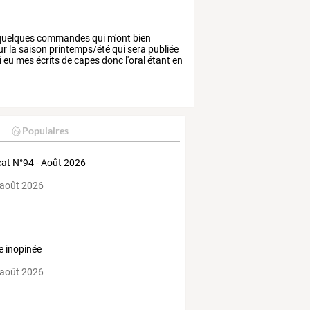
uelques
commandes
qui
m'ont
bien
ur
la
saison
printemps/été
qui
sera
publiée
i
eu
mes
écrits
de
capes
donc
l'oral
étant
en
Populaires
at N°94 - Août 2026
 août 2026
te inopinée
 août 2026