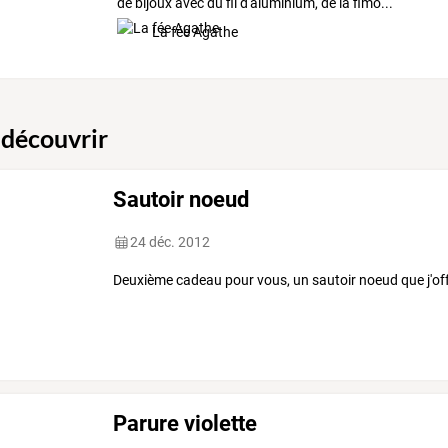
de bijoux avec du fil d'aluminium, de la fimo...
La fée Agathe
 découvrir
Sautoir noeud
24 déc. 2012
Deuxième cadeau pour vous, un sautoir noeud que j'of
Parure violette