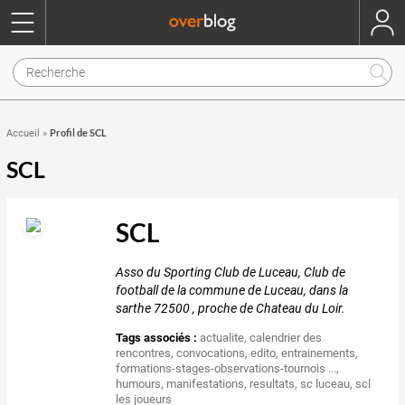
Profil de SCL
Accueil
»
SCL
SCL
Asso du Sporting Club de Luceau, Club de
football de la commune de Luceau, dans la
sarthe 72500 , proche de Chateau du Loir.
Tags associés :
actualite
,
calendrier des
rencontres
,
convocations
,
edito
,
entrainements
,
formations-stages-observations-tournois ...
,
humours
,
manifestations
,
resultats
,
sc luceau
,
scl
les joueurs