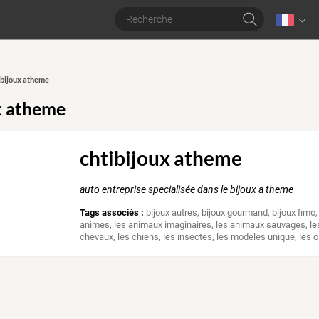
tibijoux atheme
x atheme
chtibijoux atheme
auto entreprise specialisée dans le bijoux a theme
Tags associés :
bijoux autres
,
bijoux gourmand
,
bijoux fimo
animes
,
les animaux imaginaires
,
les animaux sauvages
,
le
chevaux
,
les chiens
,
les insectes
,
les modeles unique
,
les 