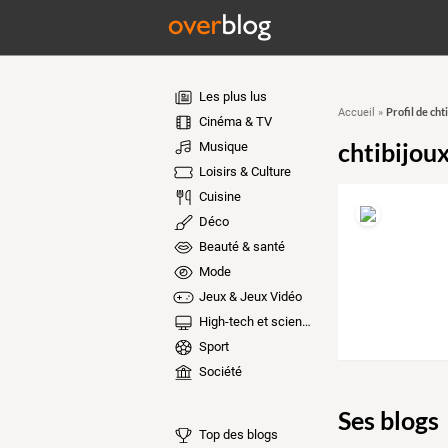
Les plus lus
Profil de ch
Accueil
»
Cinéma & TV
chtibijou
Musique
Loisirs & Culture
Cuisine
Déco
Beauté & santé
Mode
Jeux & Jeux Vidéo
High-tech et sciences
Sport
Société
Ses blogs
Top des blogs