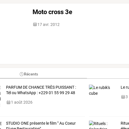
Moto cross 3e
17 avr. 2012
Récents
PARFUM DE CHANCE TRÈS PUISSANT :
Le r
Tél ou WhatsApp : +229 01 55 99 29 48
3
1 août 2026
STUDIO ONE présente le film " Au Coeur
Ritue
D'une Restauration"
élèv