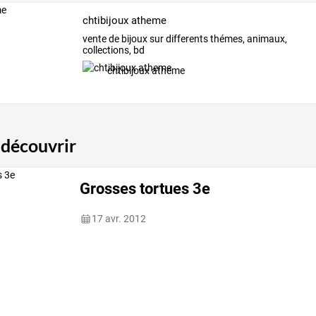
chtibijoux atheme
vente de bijoux sur differents thémes, animaux,
collections, bd
chtibijoux atheme
 découvrir
Grosses tortues 3e
17 avr. 2012