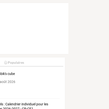
Populaires
ubik's cube
 août 2026
ls : Calendrier individuel pour les
es 2026-2027 - CP-CE1