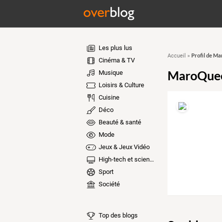
Les plus lus
Profil de M
Accueil
»
Cinéma & TV
MaroQue
Musique
Loisirs & Culture
Cuisine
Déco
Beauté & santé
Mode
Jeux & Jeux Vidéo
High-tech et sciences
Sport
Société
Top des blogs