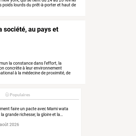
e
new
york,
qui
se
tient
du
24
au
26
février
s
poids
lourds
du
prêt-à-porter
et
haut
de
 société, au pays et
mun
la
constance
dans
l’effort,
la
ion
concrète
à
leur
environnement
national
à
la
médecine
de
proximité,
de
Populaires
ment
faire
un
pacte
avec
Mami
wata
r
la
grande
richesse;
la
gloire
et
la
…
 août 2026