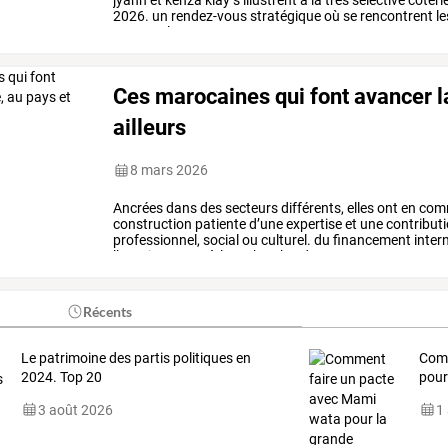
jyann
et
kenza
klay
s’illustrent
à
la
très
sélective
coteri
2026.
un
rendez-vous
stratégique
où
se
rencontrent
le
gamme.
les
…
Ces marocaines qui font avancer la
ailleurs
8 mars 2026
Ancrées
dans
des
secteurs
différents,
elles
ont
en
com
construction
patiente
d’une
expertise
et
une
contribut
professionnel,
social
ou
culturel.
du
financement
inter
l’enseignement
à
la
recherche,
de
…
Récents
Le patrimoine des partis politiques en
Com
2024. Top 20
pou
3 août 2026
1