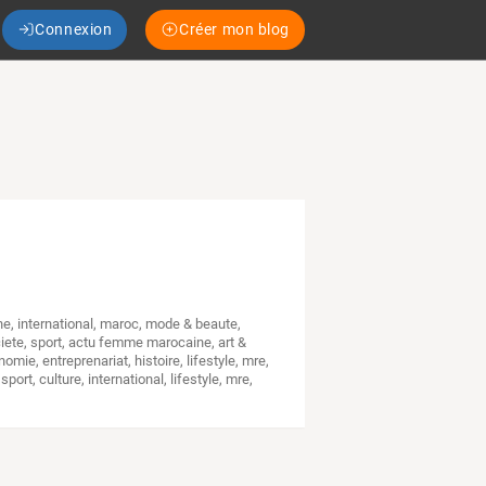
Connexion
Créer mon blog
ne
,
international
,
maroc
,
mode & beaute
,
iete
,
sport
,
actu femme marocaine
,
art &
nomie, entreprenariat
,
histoire
,
lifestyle
,
mre
,
,
sport
,
culture
,
international
,
lifestyle
,
mre
,