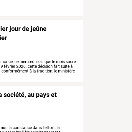
er jour de jeûne
ier
nnoncé,
ce
mercredi
soir,
que
le
mois
sacré
19
février
2026.
cette
décision
fait
suite
à
.
conformément
à
la
tradition,
le
ministère
 société, au pays et
mun
la
constance
dans
l’effort,
la