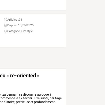
Articles :
93
Depuis :
15/05/2025
Categorie :
Lifestyle
ec « re-oriented »
enza
bennani
se
découvre
au
doge
à
commence
le
19
février.
luxe
subtil,
héritage
ne
histoire,
précieuse
et
profondément