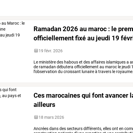
marocaine.
pour
…
Ramadan 2026 au maroc : le premi
officiellement fixé au jeudi 19 févr
19 févr. 2026
Le
ministère
des
habous
et
des
affaires
islamiques
a
a
de
ramadan
débutera
officiellement
au
maroc
le
jeudi
l’observation
du
croissant
lunaire
à
travers
le
royaume
a
…
Ces marocaines qui font avancer la
ailleurs
18 mars 2026
Ancrées
dans
des
secteurs
différents,
elles
ont
en
com