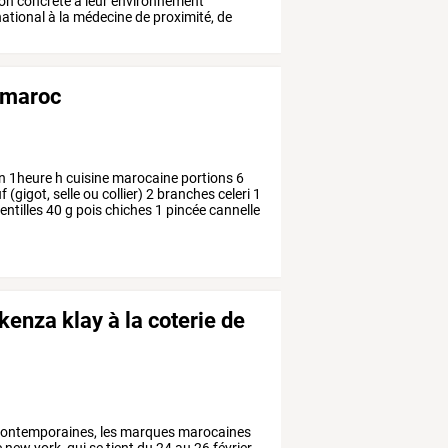
ion
concrète
à
leur
environnement
national
à
la
médecine
de
proximité,
de
u maroc
n
1heure
h
cuisine
marocaine
portions
6
f
(gigot,
selle
ou
collier)
2
branches
celeri
1
entilles
40
g
pois
chiches
1
pincée
cannelle
enza klay à la coterie de
ontemporaines,
les
marques
marocaines