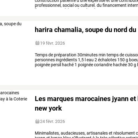
construction
patiente
d’une
expertise
et
une
contribut
professionnel,
social
ou
culturel.
du
financement
inter
l’enseignement
à
la
recherche,
de
…
harira chamalia, soupe du nord d
19 févr. 2026
Temps
de
préparation
30minutes
min
temps
de
cuisso
personnes
ingrédients
1,5
l
eau
2
échalotes
150
g
boeu
poignée
persil
haché
1
poignée
coriandre
hachée
30
g
l
0,5
c.
à
café
beurre
…
Les marques marocaines jyann et k
new york
24 févr. 2026
Minimalistes,
audacieuses,
artisanales
et
résolument
c