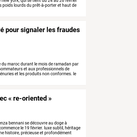
e
new
york,
qui
se
tient
du
24
au
26
février
s
poids
lourds
du
prêt-à-porter
et
haut
de
 pour signaler les fraudes
e
du
maroc
durant
le
mois
de
ramadan
par
sommateurs
et
aux
professionnels
de
énuries
et
les
produits
non
conformes.
le
ec « re-oriented »
enza
bennani
se
découvre
au
doge
à
commence
le
19
février.
luxe
subtil,
héritage
ne
histoire,
précieuse
et
profondément