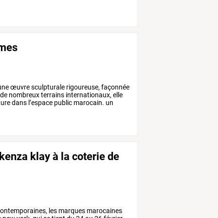
rmes
une
œuvre
sculpturale
rigoureuse,
façonnée
de
nombreux
terrains
internationaux,
elle
ture
dans
l’espace
public
marocain.
un
enza klay à la coterie de
ontemporaines,
les
marques
marocaines