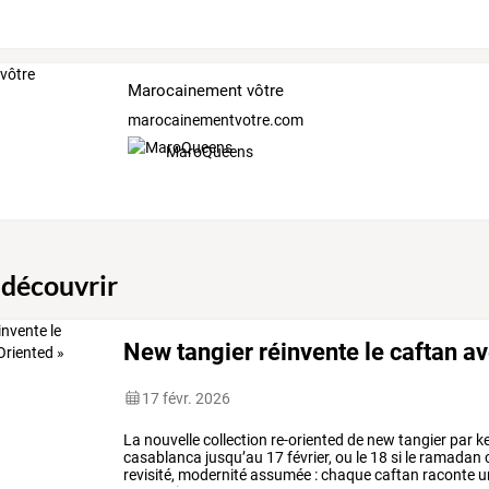
Marocainement vôtre
marocainementvotre.com
MaroQueens
 découvrir
New tangier réinvente le caftan av
17 févr. 2026
La
nouvelle
collection
re-oriented
de
new
tangier
par
k
casablanca
jusqu’au
17
février,
ou
le
18
si
le
ramadan
revisité,
modernité
assumée
:
chaque
caftan
raconte
u