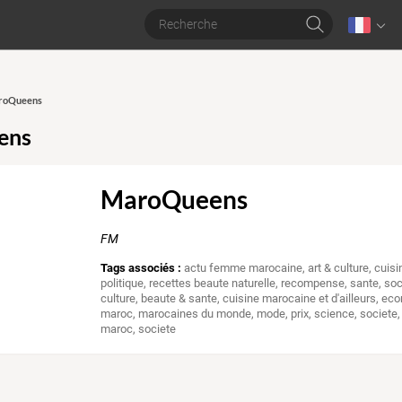
aroQueens
ens
MaroQueens
FM
Tags associés :
actu femme marocaine
,
art & culture
,
cuisi
politique
,
recettes beaute naturelle
,
recompense
,
sante
,
soc
culture
,
beaute & sante
,
cuisine marocaine et d'ailleurs
,
eco
maroc
,
marocaines du monde
,
mode
,
prix
,
science
,
societe
maroc
,
societe