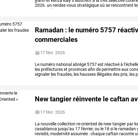
jyann
et
kenza
klay
s’illustrent
à
la
très
sélective
coteri
2026.
un
rendez-vous
stratégique
où
se
rencontrent
le
gamme.
les
…
Ramadan : le numéro 5757 réactivé
commerciales
17 févr. 2026
Le
numéro
national
abrégé
5757
est
réactivé
à
l’échell
les
préfectures
et
provinces
afin
de
permettre
aux
con
signaler
les
fraudes,
les
hausses
illégales
des
prix,
les
p
dispositif
…
New tangier réinvente le caftan av
17 févr. 2026
La
nouvelle
collection
re-oriented
de
new
tangier
par
k
casablanca
jusqu’au
17
février,
ou
le
18
si
le
ramadan
revisité,
modernité
assumée
:
chaque
caftan
raconte
u