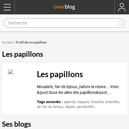
Profil de Les papillons
Accueil
»
Les papillons
Les papillons
Mosaïste, fan de bijoux, j'adore la résine... Voici
&quot;Sous les ailes des papillons&quot;....
Tags associés :
agenda
,
bagues
,
boucles d'oreilles
,
de l'air du temps
,
objets
,
pendentifs
Ses blogs