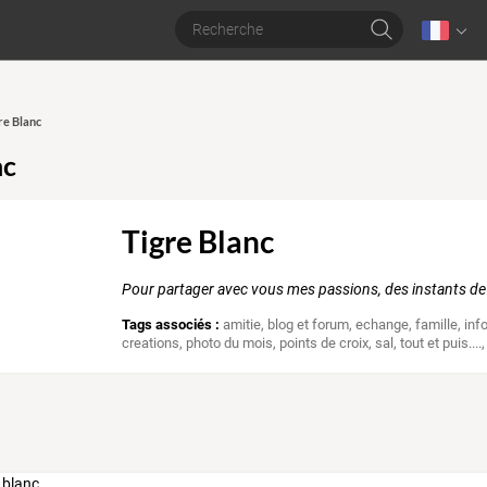
re Blanc
nc
Tigre Blanc
Pour partager avec vous mes passions, des instants de 
Tags associés :
amitie
,
blog et forum
,
echange
,
famille
,
inf
creations
,
photo du mois
,
points de croix
,
sal
,
tout et puis....