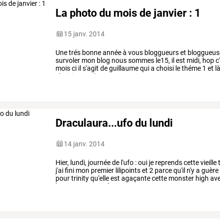
La photo du mois de janvier : 1
15 janv. 2014
Une
trés
bonne
année
à
vous
bloggueurs
et
bloggueus
survoler
mon
blog
nous
sommes
le15,
il
est
midi,
hop
c
mois
ci
il
s'agit
de
guillaume
qui
a
choisi
le
théme
1
et
là
choisir.....
et
hop
…
Draculaura...ufo du lundi
14 janv. 2014
Hier,
lundi,
journée
de
l'ufo
:
oui
je
reprends
cette
vieille
t
j'ai
fini
mon
premier
lilipoints
et
2
parce
qu'il
n'y
a
guère
pour
trinity
qu'elle
est
agaçante
cette
monster
high
av
beaucoup
avancé
…