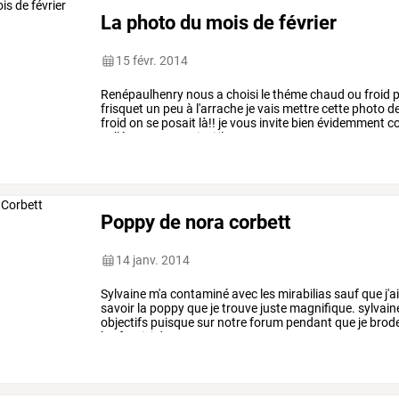
La photo du mois de février
15 févr. 2014
Renépaulhenry
nous
a
choisi
le
théme
chaud
ou
froid
p
frisquet
un
peu
à
l'arrache
je
vais
mettre
cette
photo
d
froid
on
se
posait
là!!
je
vous
invite
bien
évidemment
c
collégues
pour
voir
si
ils
…
Poppy de nora corbett
14 janv. 2014
Sylvaine
m'a
contaminé
avec
les
mirabilias
sauf
que
j'a
savoir
la
poppy
que
je
trouve
juste
magnifique.
sylvain
objectifs
puisque
sur
notre
forum
pendant
que
je
brod
bref,
voici
donc
…