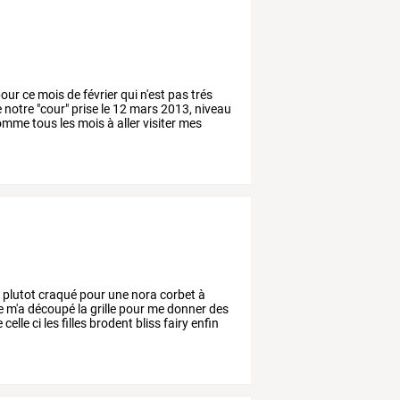
our
ce
mois
de
février
qui
n'est
pas
trés
e
notre
"cour"
prise
le
12
mars
2013,
niveau
omme
tous
les
mois
à
aller
visiter
mes
i
plutot
craqué
pour
une
nora
corbet
à
e
m'a
découpé
la
grille
pour
me
donner
des
e
celle
ci
les
filles
brodent
bliss
fairy
enfin