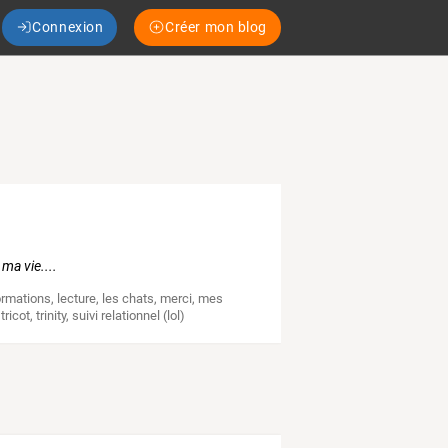
Connexion
Créer mon blog
ma vie....
ormations
,
lecture
,
les chats
,
merci
,
mes
,
tricot
,
trinity
,
suivi relationnel (lol)