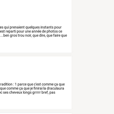
es
qui
prenaient
quelques
instants
pour
'est
reparti
pour
une
année
de
photos
ce
...ben
gros
trou
noir,
que
dire,
que
faire
que
radition
:
1
parce
que
c'est
comme
ça
que
que
comme
ça
que
je
finirai
la
draculaura
ec
ses
cheveux
longs
grrrrr
bref,
pas