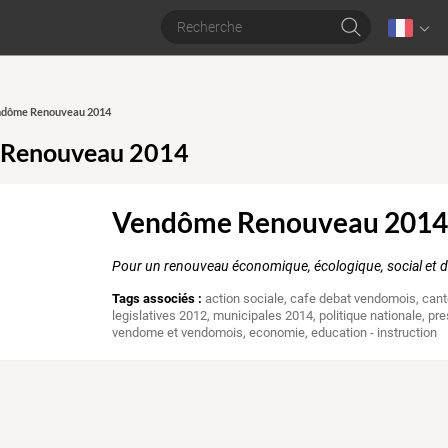
endôme Renouveau 2014
Renouveau 2014
Vendôme Renouveau 201
Pour un renouveau économique, écologique, social et
Tags associés :
action sociale
,
cafe debat vendomois
,
cant
legislatives 2012
,
municipales 2014
,
politique nationale
,
pre
vendome et vendomois
,
economie
,
education - instruction