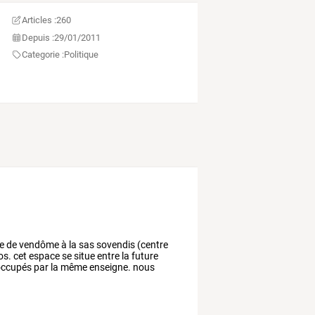
Articles :
260
Depuis :
29/01/2011
Categorie :
Politique
le
de
vendôme
à
la
sas
sovendis
(centre
os.
cet
espace
se
situe
entre
la
future
ccupés
par
la
même
enseigne.
nous