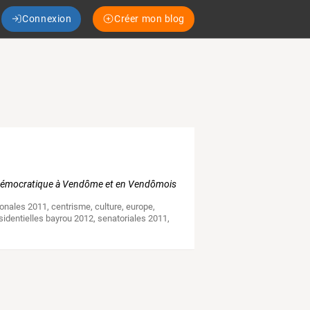
Connexion
Créer mon blog
4
 démocratique à Vendôme et en Vendômois
onales 2011
,
centrisme
,
culture
,
europe
,
sidentielles bayrou 2012
,
senatoriales 2011
,