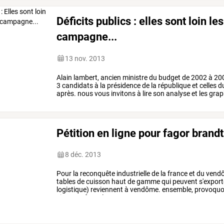
Déficits publics : elles sont loin 
campagne...
13 nov. 2013
Alain
lambert,
ancien
ministre
du
budget
de
2002
à
20
3
candidats
à
la
présidence
de
la
république
et
celles
d
après.
nous
vous
invitons
à
lire
son
analyse
et
les
grap
blog
:
…
Pétition en ligne pour fagor brandt
8 déc. 2013
Pour
la
reconquête
industrielle
de
la
france
et
du
vendô
tables
de
cuisson
haut
de
gamme
qui
peuvent
s'export
logistique)
reviennent
à
vendôme.
ensemble,
provoqu
signe
renforce
la
…