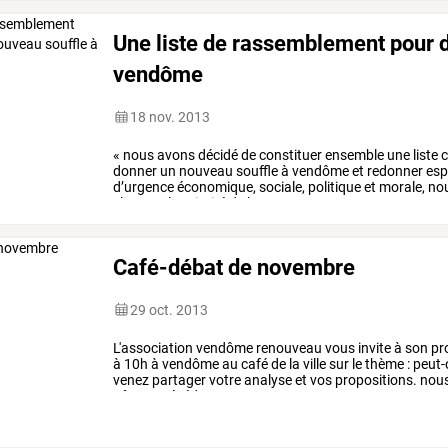
Une liste de rassemblement pour 
vendôme
18 nov. 2013
«
nous
avons
décidé
de
constituer
ensemble
une
liste
c
donner
un
nouveau
souffle
à
vendôme
et
redonner
esp
d’urgence
économique,
sociale,
politique
et
morale,
no
c’est
sur
la
priorité
de
la
…
Café-débat de novembre
29 oct. 2013
L'association
vendôme
renouveau
vous
invite
à
son
pr
à
10h
à
vendôme
au
café
de
la
ville
sur
le
thème
:
peut-
venez
partager
votre
analyse
et
vos
propositions.
nou
nôtres
précédement
sur
ce
…