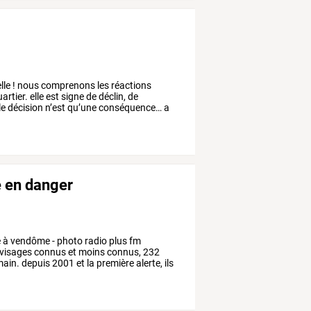
lle
!
nous
comprenons
les
réactions
artier.
elle
est
signe
de
déclin,
de
le
décision
n’est
qu’une
conséquence…
a
e en danger
e
à
vendôme
-
photo
radio
plus
fm
visages
connus
et
moins
connus,
232
ain.
depuis
2001
et
la
première
alerte,
ils