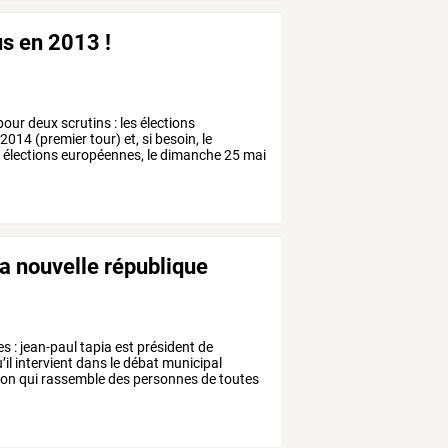
us en 2013 !
pour
deux
scrutins
:
les
élections
2014
(premier
tour)
et,
si
besoin,
le
s
élections
européennes,
le
dimanche
25
mai
la nouvelle république
es
:
jean-paul
tapia
est
président
de
’il
intervient
dans
le
débat
municipal
ion
qui
rassemble
des
personnes
de
toutes