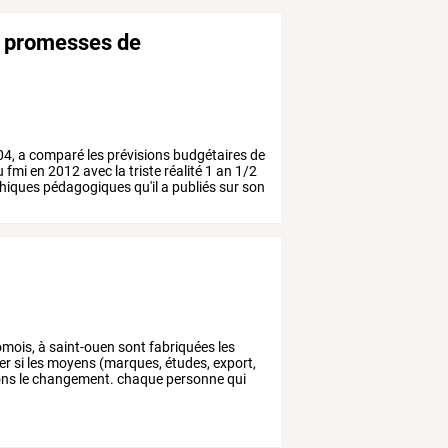
les promesses de
04,
a
comparé
les
prévisions
budgétaires
de
u
fmi
en
2012
avec
la
triste
réalité
1
an
1/2
hiques
pédagogiques
qu'il
a
publiés
sur
son
mois,
à
saint-ouen
sont
fabriquées
les
er
si
les
moyens
(marques,
études,
export,
ons
le
changement.
chaque
personne
qui