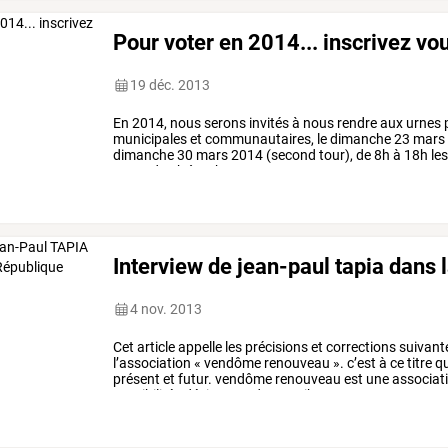
Pour voter en 2014... inscrivez vo
19 déc. 2013
En
2014,
nous
serons
invités
à
nous
rendre
aux
urnes
municipales
et
communautaires,
le
dimanche
23
mars
dimanche
30
mars
2014
(second
tour),
de
8h
à
18h
le
2014,
de
8h
à
18h
vous
venez
…
Interview de jean-paul tapia dans 
4 nov. 2013
Cet
article
appelle
les
précisions
et
corrections
suivant
l’association
«
vendôme
renouveau
».
c’est
à
ce
titre
qu
présent
et
futur.
vendôme
renouveau
est
une
associat
sensibilités
désireuses
de
contribuer
…