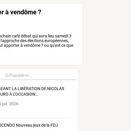
ter à vendôme ?
ochain
café
débat
qui
aura
lieu
samedi
3
l'approche
des
élections
européennes,
ut
apporter
à
vendôme
?
ou
qu'est
ce
que
Populaires
GEANT
LA
LIBÉRATION
DE
NICOLAS
DURO
À
L'OCCASION
…
 juil. 2026
CENDO Nouveau jeux de la FDJ