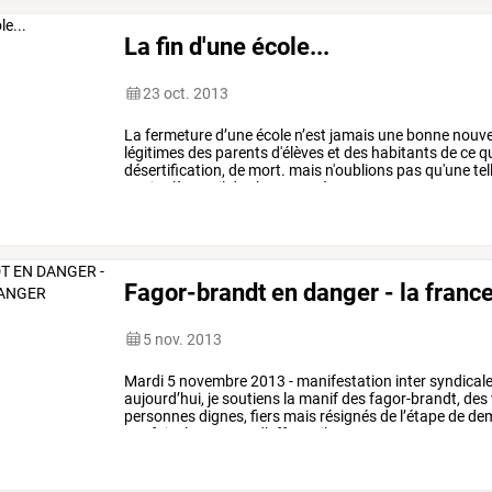
La fin d'une école...
23 oct. 2013
La
fermeture
d’une
école
n’est
jamais
une
bonne
nouve
légitimes
des
parents
d'élèves
et
des
habitants
de
ce
qu
désertification,
de
mort.
mais
n'oublions
pas
qu'une
tel
quoi
celà
sert-il
de
s’attaquer
à
une
…
Fagor-brandt en danger - la franc
5 nov. 2013
Mardi
5
novembre
2013
-
manifestation
inter
syndical
aujourd’hui,
je
soutiens
la
manif
des
fagor-brandt,
des
personnes
dignes,
fiers
mais
résignés
de
l’étape
de
dem
ont
faits
beaucoup
d’efforts,
ils
ont
…