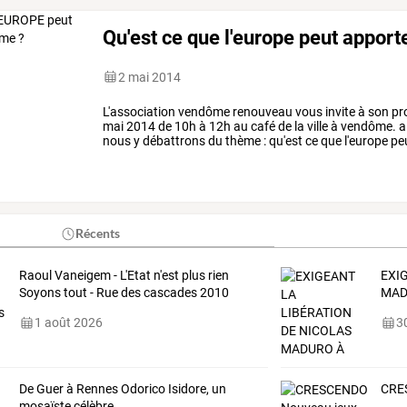
Qu'est ce que l'europe peut appor
2 mai 2014
L'association
vendôme
renouveau
vous
invite
à
son
pr
mai
2014
de
10h
à
12h
au
café
de
la
ville
à
vendôme.
a
nous
y
débattrons
du
thème
:
qu'est
ce
que
l'europe
pe
vendôme
peut
attendre
de
…
Récents
Raoul Vaneigem - L'Etat n'est plus rien
EXI
Soyons tout - Rue des cascades 2010
MA
1 août 2026
30
De Guer à Rennes Odorico Isidore, un
CRES
mosaïste célèbre