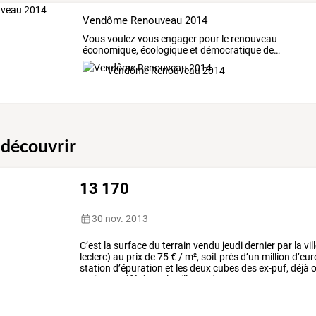
Vendôme Renouveau 2014
Vous
voulez
vous
engager
pour
le
renouveau
économique,
écologique
et
démocratique
de
…
Vendôme Renouveau 2014
 découvrir
13 170
30 nov. 2013
C’est
la
surface
du
terrain
vendu
jeudi
dernier
par
la
vil
leclerc)
au
prix
de
75
€
/
m²,
soit
près
d’un
million
d’eur
station
d’épuration
et
les
deux
cubes
des
ex-puf,
déjà
o
aurions
préféré
que
la
ville
garde
…