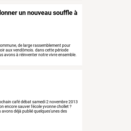
donner un nouveau souffle à
ommune,
de
large
rassemblement
pour
oir
aux
vendômois.
dans
cette
période
us
avons
à
réinventer
notre
vivre
ensemble.
ochain
café
débat
samedi
2
novembre
2013
on
encore
sauver
l'école
yvonne
chollet
?
s
avons
déjà
publié
quelques'unes
des