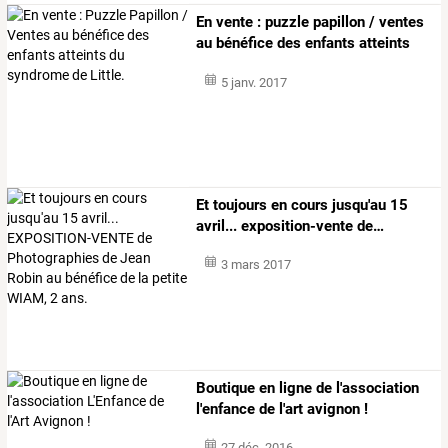
En
vente
:
puzzle
papillon
/
ventes
au
bénéfice
des
enfants
atteints
du
…
5 janv. 2017
Et
toujours
en
cours
jusqu'au
15
avril...
exposition-vente
de
…
3 mars 2017
Boutique en ligne de l'association
l'enfance de l'art avignon !
27 déc. 2016