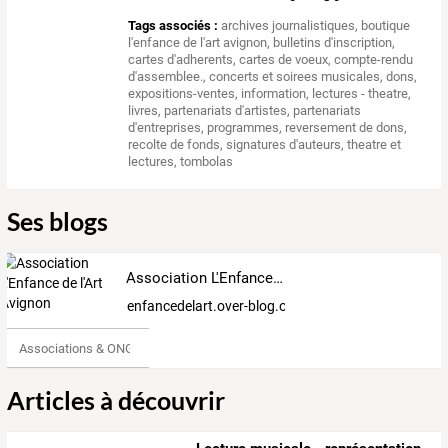
Tags associés :
archives journalistiques
,
boutique
l'enfance de l'art avignon
,
bulletins d'inscription
,
cartes d'adherents
,
cartes de voeux
,
compte-rendu
d'assemblee.
,
concerts et soirees musicales
,
dons
,
expositions-ventes
,
information
,
lectures - theatre
,
livres
,
partenariats d'artistes
,
partenariats
d'entreprises
,
programmes
,
reversement de dons
,
recolte de fonds
,
signatures d'auteurs
,
theatre et
lectures
,
tombolas
Ses blogs
Association L'Enfance de l'Art Avignon
enfancedelart.over-blog.org
Associations & ONG
Articles à découvrir