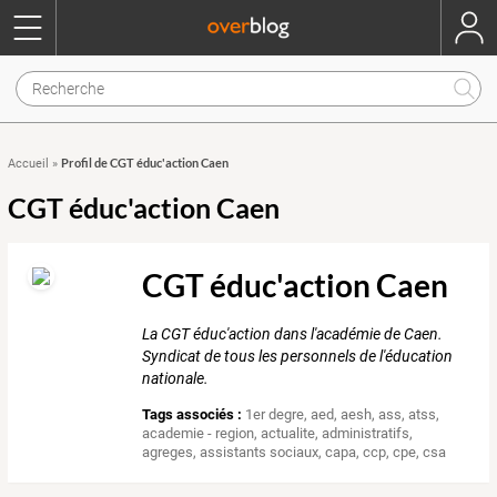
Profil de CGT éduc'action Caen
Accueil
»
CGT éduc'action Caen
CGT éduc'action Caen
La CGT éduc'action dans l'académie de Caen.
Syndicat de tous les personnels de l'éducation
nationale.
Tags associés :
1er degre
,
aed
,
aesh
,
ass
,
atss
,
academie - region
,
actualite
,
administratifs
,
agreges
,
assistants sociaux
,
capa
,
ccp
,
cpe
,
csa