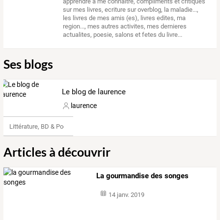
apprendre a me connaitre
,
compliments et critiques
sur mes livres
,
ecriture sur overblog
,
la maladie...
,
les livres de mes amis (es)
,
livres edites
,
ma
region...
,
mes autres activites
,
mes dernieres
actualites
,
poesie
,
salons et fetes du livre...
Ses blogs
Le blog de laurence
laurence
Littérature, BD & Poésie
Articles à découvrir
La gourmandise des songes
14 janv. 2019