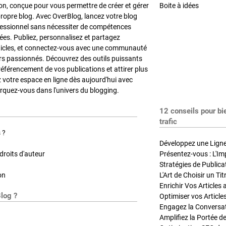
on, conçue pour vous permettre de créer et gérer
Boite à idées
propre blog. Avec OverBlog, lancez votre blog
fessionnel sans nécessiter de compétences
es. Publiez, personnalisez et partagez
ticles, et connectez-vous avec une communauté
rs passionnés. Découvrez des outils puissants
référencement de vos publications et attirer plus
z votre espace en ligne dès aujourd'hui avec
quez-vous dans l'univers du blogging.
12 conseils pour bi
trafic
 ?
Développez une Ligne 
roits d'auteur
Présentez-vous : L'Im
on
L'Art de Choisir un Ti
Blog ?
Optimiser vos Article
Engagez la Conversati
Amplifiez la Portée de