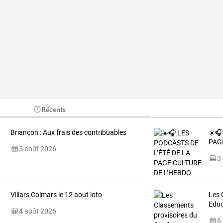
Récents
Briançon : Aux frais des contribuables
☀️🎧
PAG
5 août 2026
3
Villars Colmars le 12 aout loto
Les
Edu
4 août 2026
6