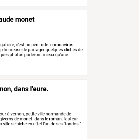
claude monet
igatoire,
c'est
un
peu
rude.
coronavirus
op
heureuse
de
partager
quelques
clichés
de
ques
photos
parleront
mieux
qu'une
on, dans l'eure.
our
à
vernon,
petite
ville
normande
de
giverny
de
monet.
dans
le
roman,
l'auteur
la
ville
se
niche
en
effet
l'un
de
ses
"tondos
"