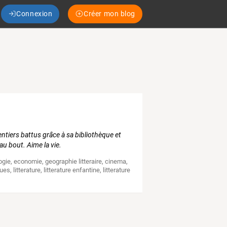
Connexion
Créer mon blog
ntiers battus grâce à sa bibliothèque et
au bout. Aime la vie.
ogie
,
economie
,
geographie litteraire
,
cinema
,
ques
,
litterature
,
litterature enfantine
,
litterature