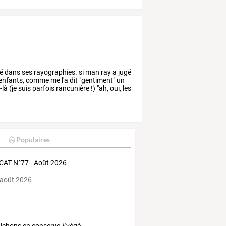
é
dans
ses
rayographies.
si
man
ray
a
jugé
enfants,
comme
me
l'a
dit
"gentiment"
un
là
(je
suis
parfois
rancunière
!)
"ah,
oui,
les
Populaires
AT N°77 - Août 2026
 août 2026