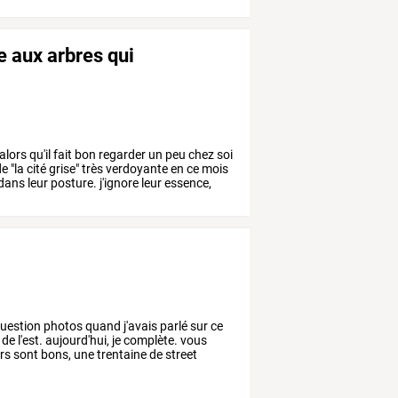
te aux arbres qui
alors
qu'il
fait
bon
regarder
un
peu
chez
soi
de
"la
cité
grise"
très
verdoyante
en
ce
mois
dans
leur
posture.
j'ignore
leur
essence,
uestion
photos
quand
j'avais
parlé
sur
ce
de
l'est.
aujourd'hui,
je
complète.
vous
rs
sont
bons,
une
trentaine
de
street