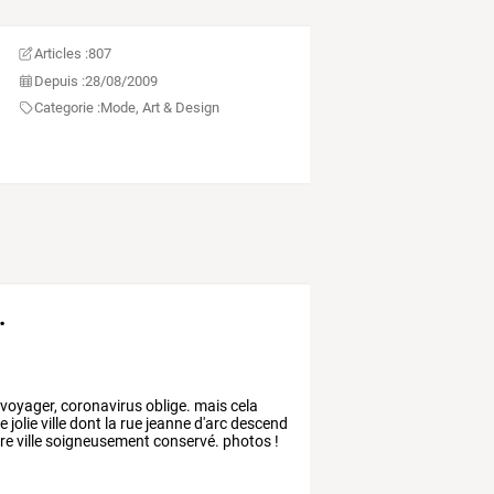
Articles :
807
Depuis :
28/08/2009
Categorie :
Mode, Art & Design
.
voyager,
coronavirus
oblige.
mais
cela
te
jolie
ville
dont
la
rue
jeanne
d'arc
descend
re
ville
soigneusement
conservé.
photos
!