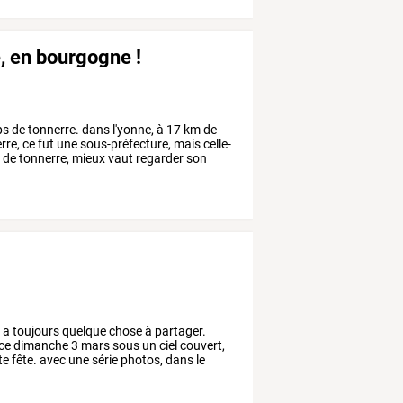
e, en bourgogne !
ps
de
tonnerre.
dans
l'yonne,
à
17
km
de
rre,
ce
fut
une
sous-préfecture,
mais
celle-
e
de
tonnerre,
mieux
vaut
regarder
son
y
a
toujours
quelque
chose
à
partager.
ce
dimanche
3
mars
sous
un
ciel
couvert,
te
fête.
avec
une
série
photos,
dans
le