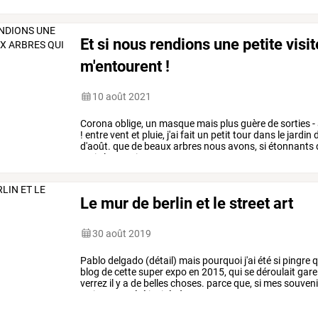
Et si nous rendions une petite visi
m'entourent !
10 août 2021
Corona
oblige,
un
masque
mais
plus
guère
de
sorties
-
!
entre
vent
et
pluie,
j'ai
fait
un
petit
tour
dans
le
jardin
d'août.
que
de
beaux
arbres
nous
avons,
si
étonnants
mais
le
premier
…
Le mur de berlin et le street art
30 août 2019
Pablo
delgado
(détail)
mais
pourquoi
j'ai
été
si
pingre
q
blog
de
cette
super
expo
en
2015,
qui
se
déroulait
gare
verrez
il
y
a
de
belles
choses.
parce
que,
si
mes
souveni
artistes
ont
été
invités
à
…