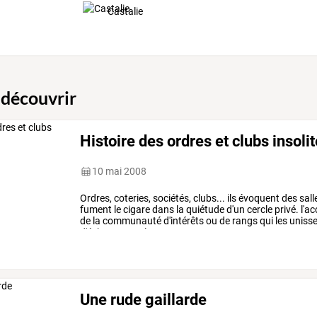
Castalie
 découvrir
Histoire des ordres et clubs insolit
10 mai 2008
Ordres,
coteries,
sociétés,
clubs...
ils
évoquent
des
sall
fument
le
cigare
dans
la
quiétude
d'un
cercle
privé.
l'ac
de
la
communauté
d'intérêts
ou
de
rangs
qui
les
uniss
d'échecs...
quelque
…
Une rude gaillarde