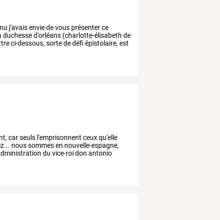
nnu
j'avais
envie
de
vous
présenter
ce
a
duchesse
d'orléans
(charlotte-élisabeth
de
ttre
ci-dessous,
sorte
de
défi
épistolaire,
est
nt,
car
seuls
l'emprisonnent
ceux
qu'elle
z...
nous
sommes
en
nouvelle-espagne,
administration
du
vice-roi
don
antonio