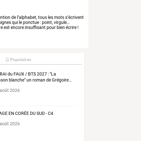
ention
de
l’alphabet,
tous
les
mots
s’écrivent
ignes
qui
le
ponctue
:
point,
virgule…
re
est
encore
insuffisant
pour
bien
écrire
!
Populaires
RAI
du
FAUX
/
BTS
2027
:
"La
nson
blanche"
un
roman
de
Grégoire
…
 août 2026
AGE EN CORÉE DU SUD - C4
 août 2026