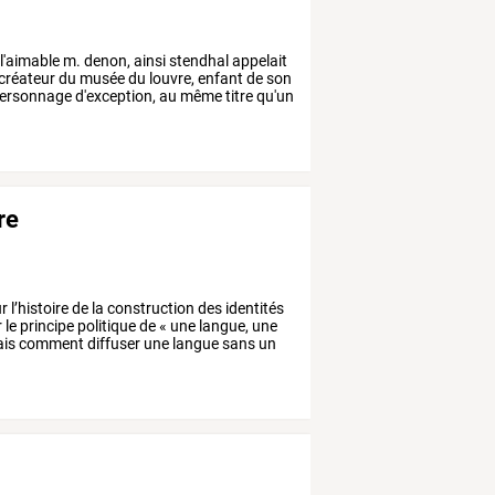
l'aimable
m.
denon,
ainsi
stendhal
appelait
créateur
du
musée
du
louvre,
enfant
de
son
ersonnage
d'exception,
au
même
titre
qu'un
re
r
l’histoire
de
la
construction
des
identités
r
le
principe
politique
de
«
une
langue,
une
is
comment
diffuser
une
langue
sans
un