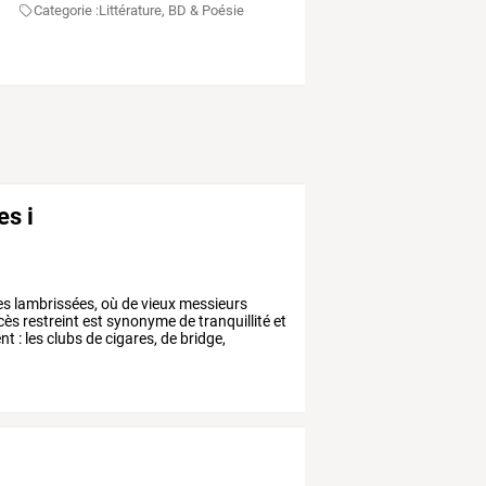
Categorie :
Littérature, BD & Poésie
es i
es
lambrissées,
où
de
vieux
messieurs
cès
restreint
est
synonyme
de
tranquillité
et
ent
:
les
clubs
de
cigares,
de
bridge,