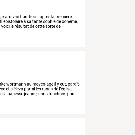
gerard
van
honthorst
après
la
première
fi
épistolaire
à
sa
tante
sophie
de
bohème,
.
voici
le
résultat
de
cette
sorte
de
nke
wortmann
au
moyen-age
il
y
eut,
paraît-
exe
et
s’éleva
parmi
les
rangs
de
l’église,
e
la
papesse
jeanne,
nous
touchons
pour