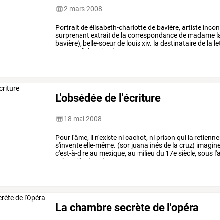
2 mars 2008
Portrait
de
élisabeth-charlotte
de
bavière,
artiste
inco
surprenant
extrait
de
la
correspondance
de
madame
l
bavière),
belle-soeur
de
louis
xiv.
la
destinataire
de
la
le
sa
tante
l'electrice
du
…
L'obsédée de l'écriture
18 mai 2008
Pour
l'âme,
il
n'existe
ni
cachot,
ni
prison
qui
la
retienne
s'invente
elle-même.
(sor
juana
inés
de
la
cruz)
imagine
c'est-à-dire
au
mexique,
au
milieu
du
17e
siècle,
sous
l'
sebastián
de
toledo,
…
La chambre secrète de l'opéra