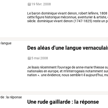
19 févr. 2008
Le
baron
dominique
vivant
denon,
robert
lefèvre,
1808
cette
figure
historique
méconnue,
aventurier
&
artiste,
siècle.
dominique
vivant
denon
(1747-1825)
reste
un
p
casanova,
…
Des aléas d’une langue vernaculai
5 mai 2008
Je
lisais
récemment
l’ouvrage
de
anne-marie
thiesse
su
nationales
en
europe,
et
m’interrogeais
notamment
su
nation
».
une
évidence,
nous
semble-t-il
aujourd’hui,
ma
support,
une
…
Une rude gaillarde : la réponse