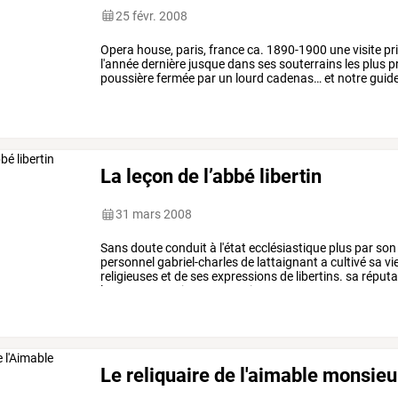
25 févr. 2008
Opera
house,
paris,
france
ca.
1890-1900
une
visite
pri
l'année
dernière
jusque
dans
ses
souterrains
les
plus
p
poussière
fermée
par
un
lourd
cadenas…
et
notre
guid
la
chambre
scellée
de
…
La leçon de l’abbé libertin
31 mars 2008
Sans
doute
conduit
à
l'état
ecclésiastique
plus
par
son
personnel
gabriel-charles
de
lattaignant
a
cultivé
sa
vi
religieuses
et
de
ses
expressions
de
libertins.
sa
réputa
largement
repris
par
ses
pairs,
…
Le reliquaire de l'aimable monsie