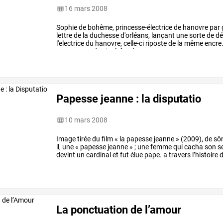
16 mars 2008
Sophie
de
bohême,
princesse-électrice
de
hanovre
par
lettre
de
la
duchesse
d'orléans,
lançant
une
sorte
de
dé
l'electrice
du
hanovre,
celle-ci
riposte
de
la
même
encre
gageure.un
des
intérêts
de
…
Papesse jeanne : la disputatio
10 mars 2008
Image
tirée
du
film
«
la
papesse
jeanne
»
(2009),
de
sö
il,
une
«
papesse
jeanne
»
;
une
femme
qui
cacha
son
s
devint
un
cardinal
et
fut
élue
pape.
a
travers
l’histoire
d
certains
au
…
La ponctuation de l’amour