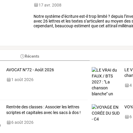
17 avr. 2008
Notre
système
d’écriture
est-il
trop
limité
?
depuis
l’inv
avec
26
lettres
et
les
textes
s’articulent
au
moyen
des
s
cependant,
beaucoup
estiment
que
cet
attirail
millénai
comment
…
Récents
AVOCAT N°72 - Août 2026
LE
V
cha
1 août 2026
4
Rentrée des classes : Associer les lettres
VOY
scriptes et capitales avec les sacs à dos !
6
6 août 2026