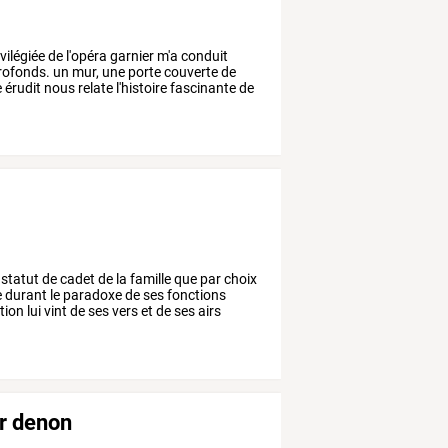
vilégiée
de
l'opéra
garnier
m'a
conduit
rofonds.
un
mur,
une
porte
couverte
de
e
érudit
nous
relate
l'histoire
fascinante
de
statut
de
cadet
de
la
famille
que
par
choix
e
durant
le
paradoxe
de
ses
fonctions
tion
lui
vint
de
ses
vers
et
de
ses
airs
ur denon