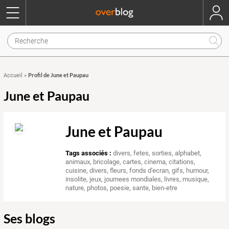
Profil de June et Paupau
Accueil
»
June et Paupau
June et Paupau
Tags associés :
divers
,
fetes
,
sorties
,
alphabet
,
animaux
,
bricolage
,
cartes
,
cinema
,
citations
,
cuisine
,
divers
,
fleurs
,
fonds d'ecran
,
gifs
,
humour
,
insolite
,
jeux
,
journees mondiales
,
livres
,
musique
,
nature
,
photos
,
poesie
,
sante, bien-etre
Ses blogs