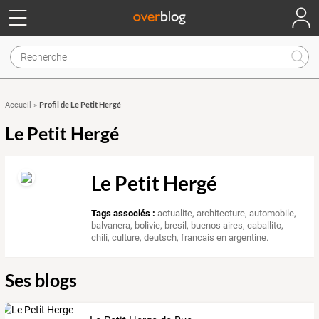
Profil de Le Petit Hergé
Accueil
»
Le Petit Hergé
Le Petit Hergé
Tags associés :
actualite
,
architecture
,
automobile
,
balvanera
,
bolivie
,
bresil
,
buenos aires
,
caballito
,
chili
,
culture
,
deutsch
,
francais en argentine.
Ses blogs