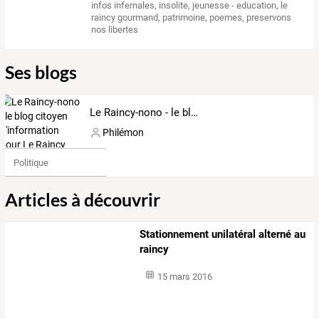
infos infernales
,
insolite
,
jeunesse - education
,
le
raincy gourmand
,
patrimoine
,
poemes
,
preservons
nos libertes
Ses blogs
Le Raincy-nono - le blog citoyen d'information pour Le Raincy
Philémon
Politique
Articles à découvrir
Stationnement unilatéral alterné au
raincy
15 mars 2016