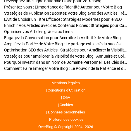
Développez une Ligne Éditoriale Claire pour Votre Blog
Présentez-vous : L'Importance de l'Identité Auteur pour Votre Blog
Stratégies de Publication : Boostez Votre Blog avec des Articles Fréquents et Exclusifs
L'Art de Choisir un Titre Efficace : Stratégies Modernes pour le SEO
Enrichir Vos Articles avec des Contenus Riches : Stratégies pour Captiver et Optimiser
Optimiser vos Articles grâce aux Liens
Engagez la Conversation pour Accroître la Visibilité de Votre Blog
Amplifiez la Portée de Votre Blog : Le partage est la clé du succès !
Optimisation SEO des Articles : Stratégies pour Améliorer la Visibilité de Votre Blog
Stratégies pour améliorer la visibilité de votre Blog : Annuaire et Collaborations
Pourquoi Investir dans un Nom de Domaine Personnel : Les Clés de la Réussite de Votre Blog
Comment Faire Émerger Votre Blog : Le Pouvoir de la Patience et de la Persévérance
Mentions légales
Conditions d’Utilisation
CGV
Cookies
Données personnelles
Préférences cookies
OverBlog © Copyright 2004--2026