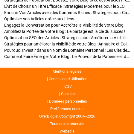
Stratégies de Publication : Boostez Votre Blog avec des Articles Fréquents et Exclusifs
L'Art de Choisir un Titre Efficace : Stratégies Modernes pour le SEO
Enrichir Vos Articles avec des Contenus Riches : Stratégies pour Captiver et Optimiser
Optimiser vos Articles grâce aux Liens
Engagez la Conversation pour Accroître la Visibilité de Votre Blog
Amplifiez la Portée de Votre Blog : Le partage est la clé du succès !
Optimisation SEO des Articles : Stratégies pour Améliorer la Visibilité de Votre Blog
Stratégies pour améliorer la visibilité de votre Blog : Annuaire et Collaborations
Pourquoi Investir dans un Nom de Domaine Personnel : Les Clés de la Réussite de Votre Blog
Comment Faire Émerger Votre Blog : Le Pouvoir de la Patience et de la Persévérance
Mentions légales
Conditions d’Utilisation
CGV
Cookies
Données personnelles
Préférences cookies
OverBlog © Copyright 2004--2026
Tous droits réservés
Webedia