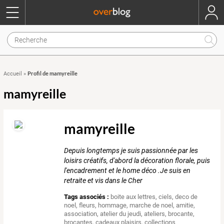
Profil de mamyreille
Accueil
»
mamyreille
mamyreille
Depuis longtemps je suis passionnée par les
loisirs créatifs, d'abord la décoration florale, puis
l'encadrement et le home déco .Je suis en
retraite et vis dans le Cher
Tags associés :
boite aux lettres
,
ciels
,
deco de
noel
,
fleurs
,
hommage
,
marche de noel
,
amitie
,
association
,
atelier du jeudi
,
ateliers
,
brocante
,
brocantes
,
cadeaux plaisirs
,
collections