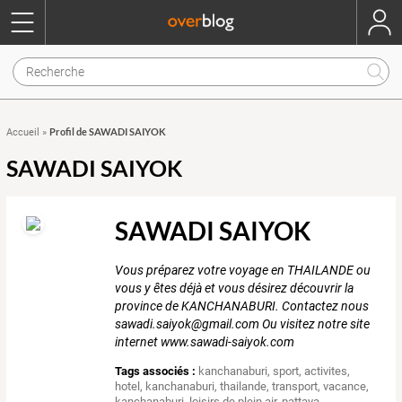
Profil de SAWADI SAIYOK
Accueil
»
SAWADI SAIYOK
SAWADI SAIYOK
Vous préparez votre voyage en THAILANDE ou
vous y êtes déjà et vous désirez découvrir la
province de KANCHANABURI. Contactez nous
sawadi.saiyok@gmail.com Ou visitez notre site
internet www.sawadi-saiyok.com
Tags associés :
kanchanaburi
,
sport
,
activites
,
hotel
,
kanchanaburi
,
thailande
,
transport
,
vacance
,
kanchanaburi
,
loisirs de plein air
,
pattaya