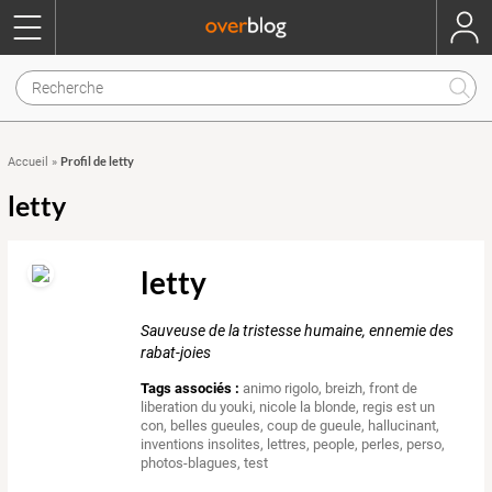
Profil de letty
Accueil
»
letty
letty
Sauveuse de la tristesse humaine, ennemie des
rabat-joies
Tags associés :
animo rigolo
,
breizh
,
front de
liberation du youki
,
nicole la blonde
,
regis est un
con
,
belles gueules
,
coup de gueule
,
hallucinant
,
inventions insolites
,
lettres
,
people
,
perles
,
perso
,
photos-blagues
,
test