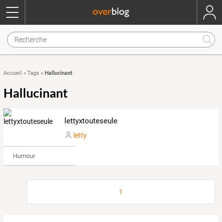
Hallucinant
Accueil
»
Tags
»
Hallucinant
lettyxtouteseule
letty
Humour
1