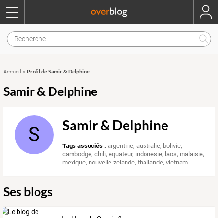
Profil de Samir & Delphine
Accueil
»
Samir & Delphine
Samir & Delphine
S
Tags associés :
argentine
,
australie
,
bolivie
,
cambodge
,
chili
,
equateur
,
indonesie
,
laos
,
malaisie
,
mexique
,
nouvelle-zelande
,
thailande
,
vietnam
Ses blogs