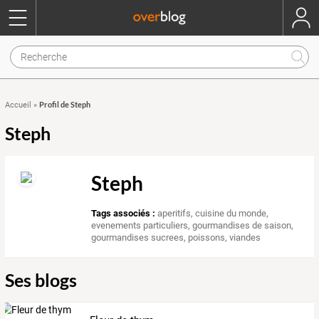
Profil de Steph
Accueil
»
Steph
Steph
Tags associés :
aperitifs
,
cuisine du monde
,
evenements particuliers
,
gourmandises de saison
,
gourmandises sucrees
,
poissons
,
viandes
Ses blogs