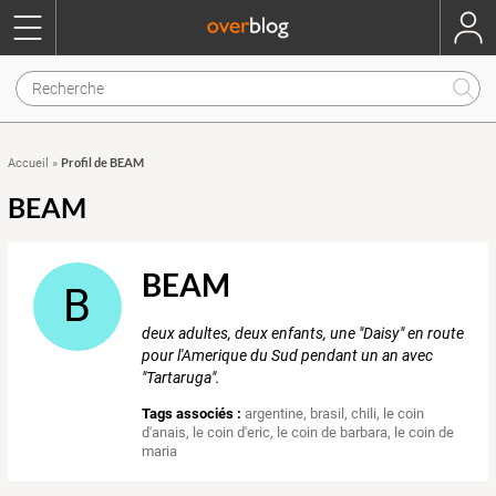
Profil de BEAM
Accueil
»
BEAM
BEAM
B
deux adultes, deux enfants, une "Daisy" en route
pour l'Amerique du Sud pendant un an avec
"Tartaruga".
Tags associés :
argentine
,
brasil
,
chili
,
le coin
d'anais
,
le coin d'eric
,
le coin de barbara
,
le coin de
maria