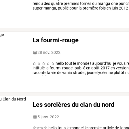
rendu
des
quatre
premiers
tomes
du
manga
one
punc
super
manga,
publié
pour
la
première
fois
en
juin
2012
(c'est
un
manga
…
La fourmi-rouge
28 nov. 2022
☆
☆
☆
☆
☆
hello
tout
le
monde
!
aujourd’hui
je
vous
r
intitulé
la
fourmi
rouge.
publié
en
août
2017
en
version
raconte
la
vie
de
vania
strudel,
jeune
lycéenne
plutôt
no
mystérieux
…
Les sorcières du clan du nord
5 janv. 2022
☆☆☆☆
hello
tous
le
monde!
le
premier
article
de
l'ann