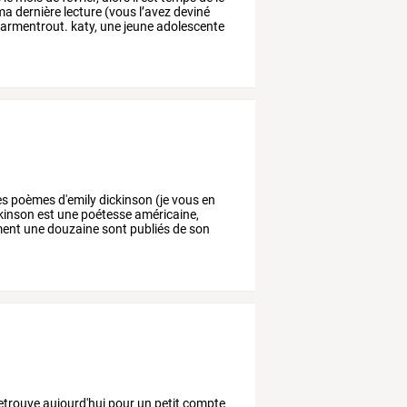
ma
dernière
lecture
(vous
l’avez
deviné
armentrout.
katy,
une
jeune
adolescente
es
poèmes
d'emily
dickinson
(je
vous
en
kinson
est
une
poétesse
américaine,
ment
une
douzaine
sont
publiés
de
son
etrouve
aujourd'hui
pour
un
petit
compte