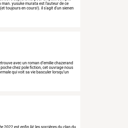
h
man.
yusuke
murata
est
l'auteur
de
ce
(et
toujours
en
cours!).
il
s'agit
d'un
sienen
etrouve
avec
un
roman
d’emilie
chazerand
poche
chez
pole
fiction,
cet
ouvrage
nous
rmale
qui
voit
sa
vie
basculer
lorsqu’un
ée
2022
est
enfin
là!
les
sorcières
du
clan
du