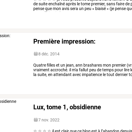
de
suite
enchaîné
après
le
tome
premier,
sans
faire
de
pense
que
mon
avis
sera
un
peu
«
biaisé
»
(je
pense
qu
et
sur
l’histoire).
…
Première impression:
8 déc. 2014
Quatre
filles
et
un
jean,
ann
brashares
mon
premier
(vr
vraiment
accroché.
il
m'a
fallut
peu
de
temps
pour
lire
l
la
suite,
en
attendant
avec
impatience
le
tout
dernier
t
pour
…
Lux, tome 1, obsidienne
7 nov. 2022
☆
☆
☆
☆
il
est
clair
que
ce
blog
est
à
l’abandon
depui