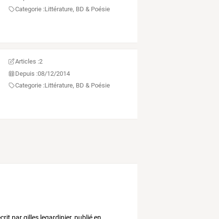
Categorie :
Littérature, BD & Poésie
Articles :
2
Depuis :
08/12/2014
Categorie :
Littérature, BD & Poésie
crit
par
gilles
legardinier,
publié
en