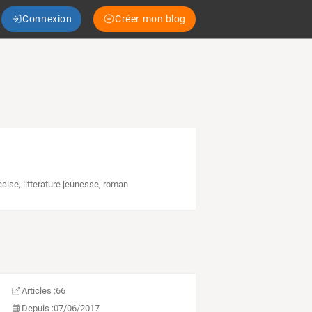
Connexion
Créer mon blog
ncaise
,
litterature jeunesse
,
roman
Articles :
66
Depuis :
07/06/2017