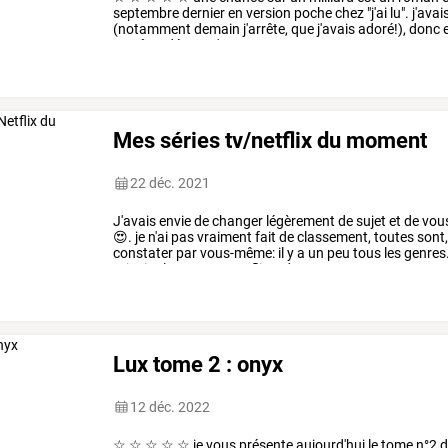
septembre
dernier
en
version
poche
chez
"j'ai
lu".
j'avai
(notamment
demain
j'arrête,
que
j'avais
adoré!),
donc
pas
être
déçue.
c'est
un
…
Mes séries tv/netflix du moment
22 déc. 2021
J'avais
envie
de
changer
légèrement
de
sujet
et
de
vou
😍.
je
n'ai
pas
vraiment
fait
de
classement,
toutes
sont
constater
par
vous-même:
il
y
a
un
peu
tous
les
genres
principalement
sur
netflix,
adn
…
Lux tome 2 : onyx
12 déc. 2022
☆
☆
☆
☆
☆
je
vous
présente
aujourd'hui
le
tome
n°2
d