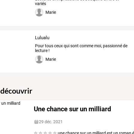
variés
Marie
Lulualu
Pour tous ceux qui sont comme moi, passionné de
lecture !
Marie
 découvrir
Une chance sur un milliard
29 déc. 2021
☆
☆
☆
☆
☆
une
chance
sur
un
milliard
est
un
roman
é