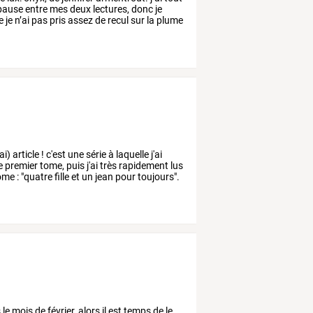
pause
entre
mes
deux
lectures,
donc
je
e
je
n’ai
pas
pris
assez
de
recul
sur
la
plume
ai)
article
!
c'est
une
série
à
laquelle
j'ai
e
premier
tome,
puis
j'ai
très
rapidement
lus
ome
:
"quatre
fille
et
un
jean
pour
toujours".
s
le
mois
de
février,
alors
il
est
temps
de
le