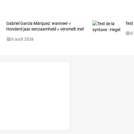
Gabriel
García
Márquez:
wanneer
«
Test
Honderd
jaar
eenzaamheid
»
versmelt
met
6
het
ritme
…
6 août 2026