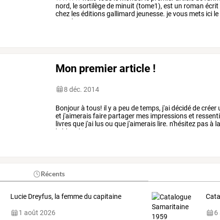
nord,
le
sortilège
de
minuit
(tome1),
est
un
roman
écrit
chez
les
éditions
gallimard
jeunesse.
je
vous
mets
ici
le
mondes
que
tout
…
Mon premier article !
8 déc. 2014
Bonjour
à
tous!
il
y
a
peu
de
temps,
j'ai
décidé
de
créer
et
j'aimerais
faire
partager
mes
impressions
et
ressent
livres
que
j'ai
lus
ou
que
j'aimerais
lire.
n'hésitez
pas
à
la
le
blog!
kiss,
…
Récents
Lucie Dreyfus, la femme du capitaine
Cata
1 août 2026
6