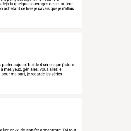
s
déjà
lu
quelques
ouvrages
de
cet
auteur
en
achetant
ce
livre
je
savais
que
je
n'allais
s
parler
aujourd'hui
de
4
séries
que
j'adore
,
à
mes
yeux,
géniales.
vous
allez
le
.
pour
ma
part,
je
regarde
les
séries
e
lux:
onyx,
de
jennifer
armentrout.
j’ai
tout