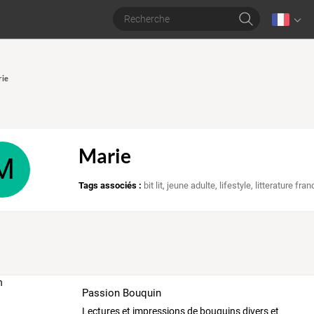
rie
Marie
M
Tags associés :
bit lit
,
jeune adulte
,
lifestyle
,
litterature fra
Passion Bouquin
Lectures et impressions de bouquins divers et