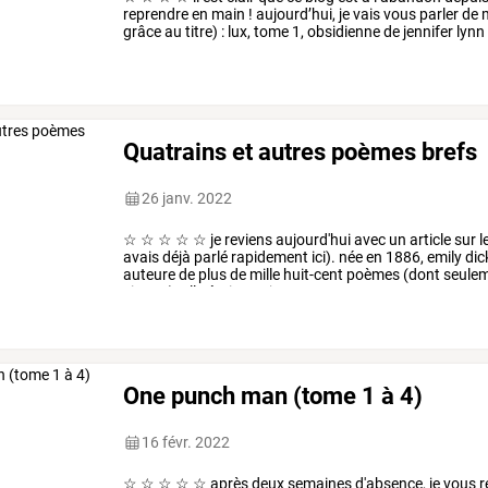
reprendre
en
main
!
aujourd’hui,
je
vais
vous
parler
de
grâce
au
titre)
:
lux,
tome
1,
obsidienne
de
jennifer
lynn
plutôt
banale,
…
Quatrains et autres poèmes brefs
26 janv. 2022
☆
☆
☆
☆
☆
je
reviens
aujourd'hui
avec
un
article
sur
l
avais
déjà
parlé
rapidement
ici).
née
en
1886,
emily
dic
auteure
de
plus
de
mille
huit-cent
poèmes
(dont
seule
vivant!).
elle
était
une
jeune
…
One punch man (tome 1 à 4)
16 févr. 2022
☆
☆
☆
☆
☆
après
deux
semaines
d'absence,
je
vous
r