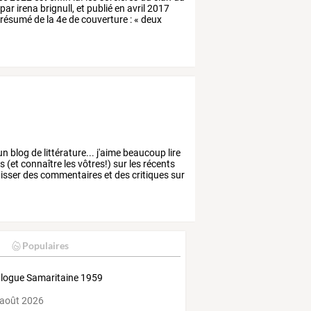
par
irena
brignull,
et
publié
en
avril
2017
résumé
de
la
4e
de
couverture
:
«
deux
un
blog
de
littérature...
j'aime
beaucoup
lire
is
(et
connaître
les
vôtres!)
sur
les
récents
isser
des
commentaires
et
des
critiques
sur
Populaires
logue Samaritaine 1959
 août 2026