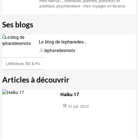
mes haikus...
,
litterature
,
poemes
,
poesie(s) et
poetique
,
psychanalyse : mes voyages en lacania
Ses blogs
Le blog de lepharedesmots
lepharedesmots
Littérature, BD & Poésie
Articles à découvrir
Haïku 17
31 juil. 2012