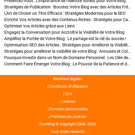
Présentez-vous : L'Importance de l'Identité Auteur pour Votre Blog
Stratégies de Publication : Boostez Votre Blog avec des Articles Fréquents et Exclusifs
L'Art de Choisir un Titre Efficace : Stratégies Modernes pour le SEO
Enrichir Vos Articles avec des Contenus Riches : Stratégies pour Captiver et Optimiser
Optimiser vos Articles grâce aux Liens
Engagez la Conversation pour Accroître la Visibilité de Votre Blog
Amplifiez la Portée de Votre Blog : Le partage est la clé du succès !
Optimisation SEO des Articles : Stratégies pour Améliorer la Visibilité de Votre Blog
Stratégies pour améliorer la visibilité de votre Blog : Annuaire et Collaborations
Pourquoi Investir dans un Nom de Domaine Personnel : Les Clés de la Réussite de Votre Blog
Comment Faire Émerger Votre Blog : Le Pouvoir de la Patience et de la Persévérance
Mentions légales
Conditions d’Utilisation
CGV
Cookies
Données personnelles
Préférences cookies
OverBlog © Copyright 2004--2026
Tous droits réservés