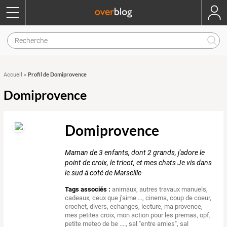
Profil de Domiprovence
Accueil
»
Domiprovence
Domiprovence
Maman de 3 enfants, dont 2 grands, j'adore le
point de croix, le tricot, et mes chats Je vis dans
le sud à coté de Marseille
Tags associés :
animaux
,
autres travaux manuels
,
cadeaux
,
ceux que j'aime ...
,
cinema
,
coup de coeur
,
crochet
,
divers
,
echanges
,
lecture
,
ma provence
,
mes petites croix
,
mon action pour les premas
,
opf
,
petite meteo de be ....
,
sal "entre amies"
,
sal