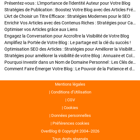
Présentez-vous : L'Importance de l'Identité Auteur pour Votre Blog
Stratégies de Publication : Boostez Votre Blog avec des Articles Fréquents et Exclusifs
L'Art de Choisir un Titre Efficace : Stratégies Modernes pour le SEO
Enrichir Vos Articles avec des Contenus Riches : Stratégies pour Captiver et Optimiser
Optimiser vos Articles grâce aux Liens
Engagez la Conversation pour Accroître la Visibilité de Votre Blog
Amplifiez la Portée de Votre Blog : Le partage est la clé du succès !
Optimisation SEO des Articles : Stratégies pour Améliorer la Visibilité de Votre Blog
Stratégies pour améliorer la visibilité de votre Blog : Annuaire et Collaborations
Pourquoi Investir dans un Nom de Domaine Personnel : Les Clés de la Réussite de Votre Blog
Comment Faire Émerger Votre Blog : Le Pouvoir de la Patience et de la Persévérance
Mentions légales
Conditions d’Utilisation
CGV
Cookies
Données personnelles
Préférences cookies
OverBlog © Copyright 2004--2026
Tous droits réservés