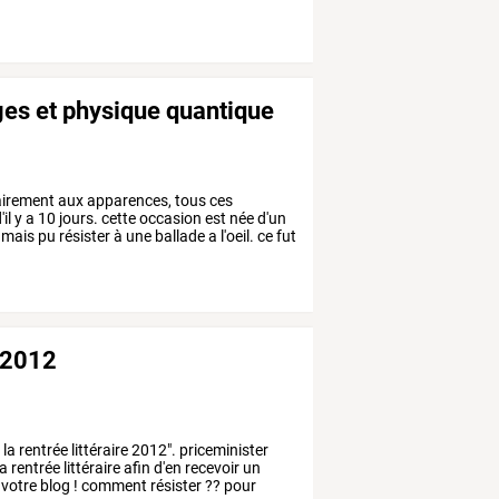
ges et physique quantique
airement
aux
apparences,
tous
ces
'il
y
a
10
jours.
cette
occasion
est
née
d'un
amais
pu
résister
à
une
ballade
a
l'oeil.
ce
fut
e 2012
e
la
rentrée
littéraire
2012".
priceminister
la
rentrée
littéraire
afin
d'en
recevoir
un
votre
blog
!
comment
résister
??
pour