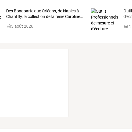
Des
Bonaparte
aux
Orléans,
de
Naples
à
Outi
Chantilly,
la
collection
de
la
reine
Caroline
…
d'écr
3 août 2026
4