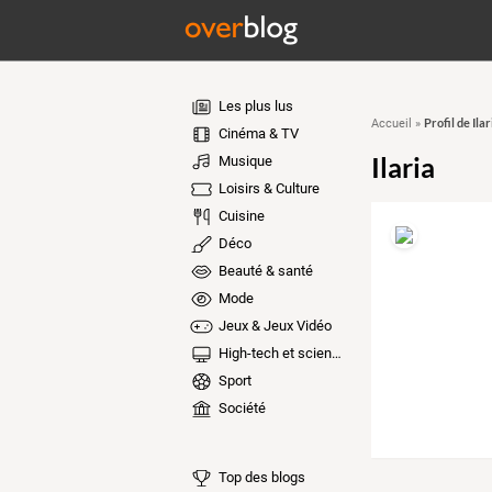
Les plus lus
Profil de Ilar
Accueil
»
Cinéma & TV
Ilaria
Musique
Loisirs & Culture
Cuisine
Déco
Beauté & santé
Mode
Jeux & Jeux Vidéo
High-tech et sciences
Sport
Société
Top des blogs