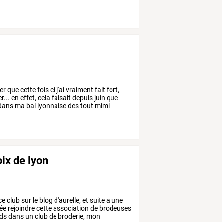
er
que
cette
fois
ci
j'ai
vraiment
fait
fort,
r...
en
effet,
cela
faisait
depuis
juin
que
dans
ma
bal
lyonnaise
des
tout
mimi
oix de lyon
ce
club
sur
le
blog
d'aurelle,
et
suite
a
une
lée
rejoindre
cette
association
de
brodeuses
eds
dans
un
club
de
broderie,
mon