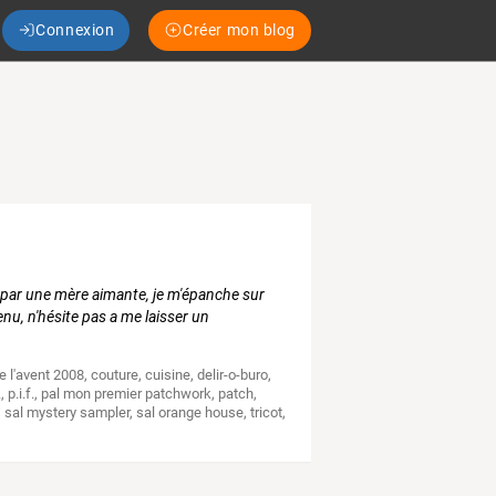
Connexion
Créer mon blog
 par une mère aimante, je m'épanche sur
enu, n'hésite pas a me laisser un
e l'avent 2008
,
couture
,
cuisine
,
delir-o-buro
,
.
,
p.i.f.
,
pal mon premier patchwork
,
patch
,
,
sal mystery sampler
,
sal orange house
,
tricot
,