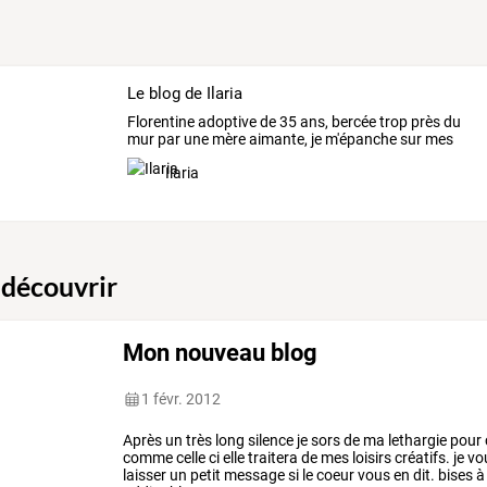
Le blog de Ilaria
Florentine
adoptive
de
35
ans,
bercée
trop
près
du
mur
par
une
mère
aimante,
je
m'épanche
sur
mes
loisirs
…
Ilaria
 découvrir
Mon nouveau blog
1 févr. 2012
Après un très long silence je sors de ma lethargie pour
comme celle ci elle traitera de mes loisirs créatifs. je v
laisser un petit message si le coeur vous en dit. bises à 