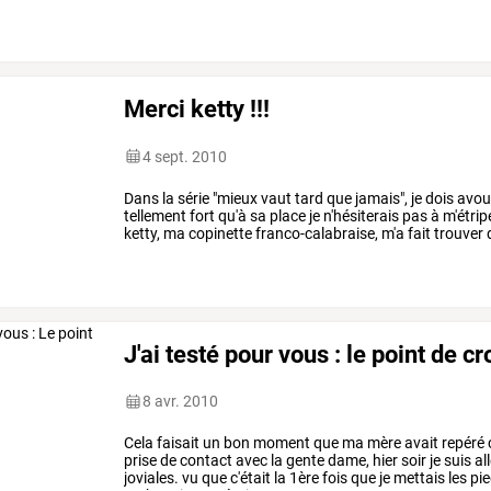
me
motivait
pas
davantage
…
Merci ketty !!!
4 sept. 2010
Dans
la
série
"mieux
vaut
tard
que
jamais",
je
dois
avou
tellement
fort
qu'à
sa
place
je
n'hésiterais
pas
à
m'étripe
ketty,
ma
copinette
franco-calabraise,
m'a
fait
trouver
chaussons
couleur
…
J'ai testé pour vous : le point de cr
8 avr. 2010
Cela
faisait
un
bon
moment
que
ma
mère
avait
repéré
prise
de
contact
avec
la
gente
dame,
hier
soir
je
suis
al
joviales.
vu
que
c'était
la
1ère
fois
que
je
mettais
les
pi