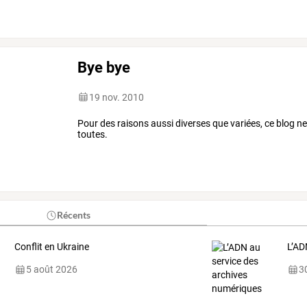
participer,
rien
de
plus
…
Bye bye
19 nov. 2010
Pour des raisons aussi diverses que variées, ce blog n
toutes.
Récents
Conflit en Ukraine
L’AD
5 août 2026
30