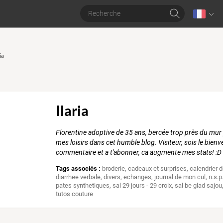
ia
Ilaria
Florentine adoptive de 35 ans, bercée trop près du mur
mes loisirs dans cet humble blog. Visiteur, sois le bienv
commentaire et a t'abonner, ca augmente mes stats! :D
Tags associés :
broderie
,
cadeaux et surprises
,
calendrier d
diarrhee verbale
,
divers
,
echanges
,
journal de mon cul
,
n.s.p
pates synthetiques
,
sal 29 jours - 29 croix
,
sal be glad sajou
tutos couture