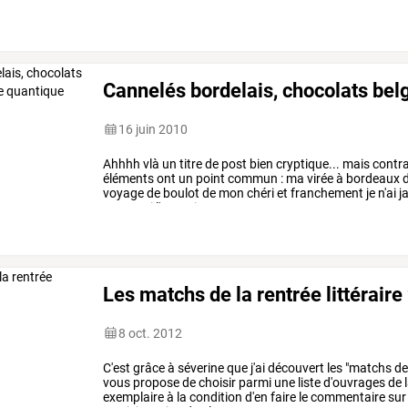
des
curieuses
!!!
…
Cannelés bordelais, chocolats bel
16 juin 2010
Ahhhh
vlà
un
titre
de
post
bien
cryptique...
mais
contr
éléments
ont
un
point
commun
:
ma
virée
à
bordeaux
d
voyage
de
boulot
de
mon
chéri
et
franchement
je
n'ai
j
pour
moi
l'occasion
…
Les matchs de la rentrée littérair
8 oct. 2012
C'est
grâce
à
séverine
que
j'ai
découvert
les
"matchs
d
vous
propose
de
choisir
parmi
une
liste
d'ouvrages
de
exemplaire
à
la
condition
d'en
faire
le
commentaire
sur