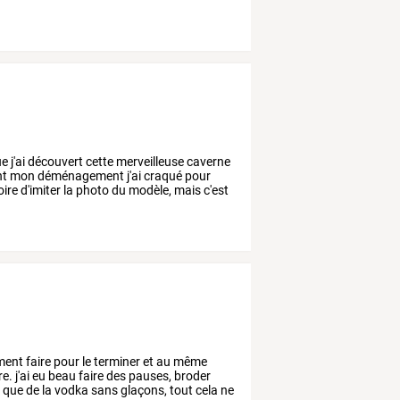
ue
j'ai
découvert
cette
merveilleuse
caverne
nt
mon
déménagement
j'ai
craqué
pour
oire
d'imiter
la
photo
du
modèle,
mais
c'est
ent
faire
pour
le
terminer
et
au
même
re.
j'ai
eu
beau
faire
des
pauses,
broder
s
que
de
la
vodka
sans
glaçons,
tout
cela
ne