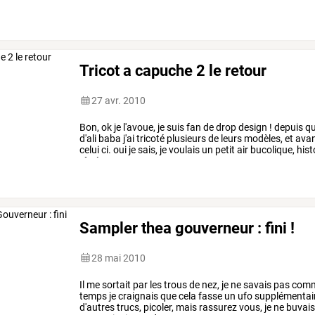
addict.blogspot.com/
Tricot a capuche 2 le retour
27 avr. 2010
Bon,
ok
je
l'avoue,
je
suis
fan
de
drop
design
!
depuis
q
d'ali
baba
j'ai
tricoté
plusieurs
de
leurs
modèles,
et
ava
celui
ci.
oui
je
sais,
je
voulais
un
petit
air
bucolique,
hist
râpé
grave.
…
Sampler thea gouverneur : fini !
28 mai 2010
Il
me
sortait
par
les
trous
de
nez,
je
ne
savais
pas
comm
temps
je
craignais
que
cela
fasse
un
ufo
supplémentai
d'autres
trucs,
picoler,
mais
rassurez
vous,
je
ne
buvai