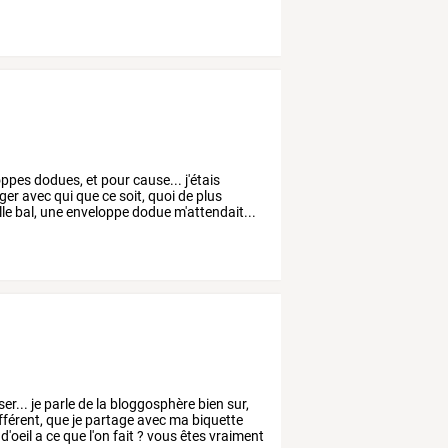
oppes
dodues,
et
pour
cause...
j'étais
ger
avec
qui
que
ce
soit,
quoi
de
plus
le
bal,
une
enveloppe
dodue
m'attendait...
er...
je
parle
de
la
bloggosphère
bien
sur,
fférent,
que
je
partage
avec
ma
biquette
d'oeil
a
ce
que
l'on
fait
?
vous
êtes
vraiment