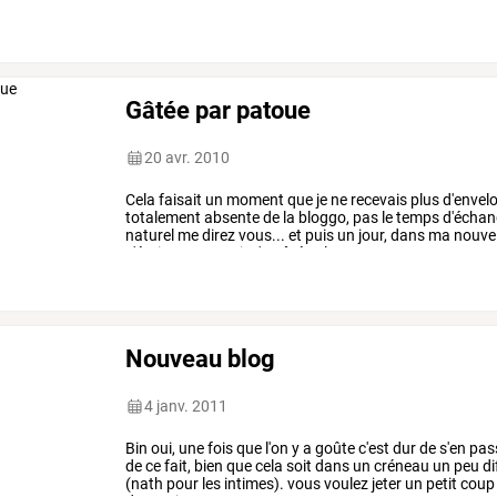
enthousiasme
était
au
taquet
e
…
Gâtée par patoue
20 avr. 2010
Cela
faisait
un
moment
que
je
ne
recevais
plus
d'envel
totalement
absente
de
la
bloggo,
pas
le
temps
d'échan
naturel
me
direz
vous...
et
puis
un
jour,
dans
ma
nouvel
c'était
patoue
qui
m'a
gâtée
alors
…
Nouveau blog
4 janv. 2011
Bin
oui,
une
fois
que
l'on
y
a
goûte
c'est
dur
de
s'en
pass
de
ce
fait,
bien
que
cela
soit
dans
un
créneau
un
peu
di
(nath
pour
les
intimes).
vous
voulez
jeter
un
petit
coup